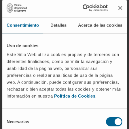
Aunque la acropaquia se diagnostica
clínicamente, su hallazgo obliga a una
Consentimiento
Detalles
Acerca de las cookies
evaluación etiológica detallada. Se
recomienda realizar:
Uso de cookies
Radiografía de tórax
o tomografía
Este Sitio Web utiliza cookies propias y de terceros con
computarizada.
diferentes finalidades, como permitir la navegación y
Ecocardiograma
en casos con sospecha
usabilidad de la página web, personalizar sus
de cardiopatía.
preferencias o realizar analíticas de uso de la página
Análisis de función hepática
y marcadores
web. A continuación, puede configurar sus preferencias,
inflamatorios.
rechazar o bien aceptar todas las cookies y obtener más
Colonoscopia o endoscopia
si hay
información en nuestra
Política de Cookies
.
sospecha digestiva.
Estudios genéticos
en casos familiares.
Selección
Tratamiento
Necesarias
de