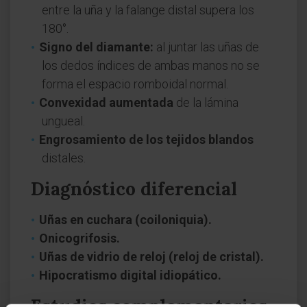
entre la uña y la falange distal supera los
180°.
Signo del diamante:
al juntar las uñas de
los dedos índices de ambas manos no se
forma el espacio romboidal normal.
Convexidad aumentada
de la lámina
ungueal.
Engrosamiento de los tejidos blandos
distales.
Diagnóstico diferencial
Uñas en cuchara (coiloniquia).
Onicogrifosis.
Uñas de vidrio de reloj (reloj de cristal).
Hipocratismo digital idiopático.
Estudios complementarios