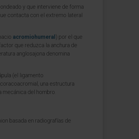
dondeado y que interviene de forma
que contacta con el extremo lateral
pacio
acromiohumeral
) por el que
 factor que reduzca la anchura de
eratura anglosajona denomina
ápula (el ligamento
o coracoacromial, una estructura
 la mecánica del hombro.
mion basada en radiografías de