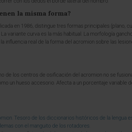
recorrer con los dedos el borde lateral del hombro.
ienen la misma forma?
ublicada en 1986, distingue tres formas principales (plano, 
La variante curva es la más habitual. La morfología ganc
a influencia real de la forma del acromion sobre las lesi
o de los centros de osificación del acromion no se fusiona
 un hueso accesorio. Afecta a un porcentaje variable de 
mion. Tesoro de los diccionarios históricos de la lengua 
lemas con el manguito de los rotadores
.