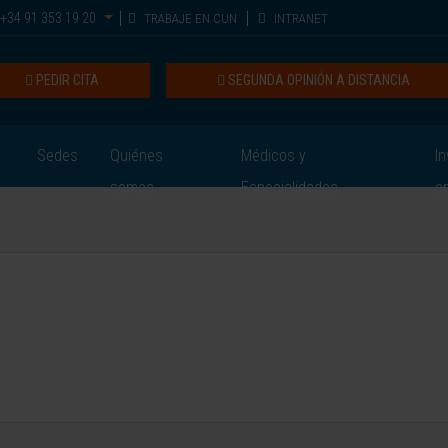
+34 91 353 19 20
TRABAJE EN CUN
INTRANET
PEDIR CITA
SEGUNDA OPINIÓN A DISTANCIA
Sedes
Quiénes
Médicos y
In
somos
Especialidades
e