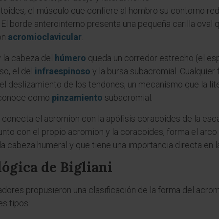
ltoides, el músculo que confiere al hombro su contorno re
 El borde anterointerno presenta una pequeña carilla oval 
ión
acromioclavicular
.
y la cabeza del
húmero
queda un corredor estrecho (el es
so, el del
infraespinoso
y la bursa subacromial. Cualquier
 deslizamiento de los tendones, un mecanismo que la lit
e conoce como
pinzamiento
subacromial.
 conecta el acromion con la apófisis coracoides de la esc
junto con el propio acromion y la coracoides, forma el arc
e la cabeza humeral y que tiene una importancia directa en
ógica de Bigliani
radores propusieron una clasificación de la forma del acro
es tipos: