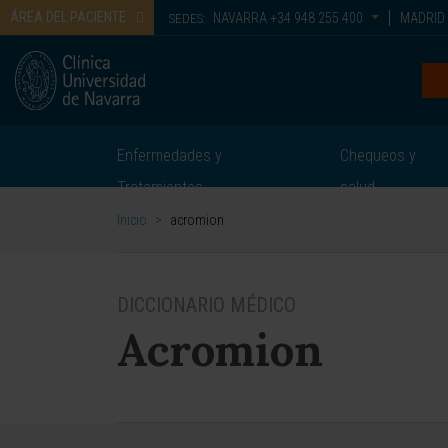
ÁREA DEL PACIENTE
NAVARRA
+34 948 255 400
MADRID
SEDES:
Enfermedades y
Chequeos y
Tratamientos
salud
Inicio
>
acromion
DICCIONARIO MÉDICO
Acromion