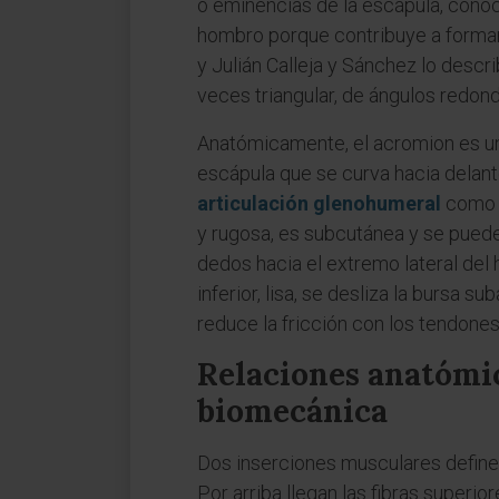
o eminencias de la escápula, cono
hombro porque contribuye a formarl
y Julián Calleja y Sánchez lo descr
veces triangular, de ángulos redon
Anatómicamente, el acromion es un
escápula que se curva hacia delante
articulación
glenohumeral
como u
y rugosa, es subcutánea y se puede 
dedos hacia el extremo lateral del h
inferior, lisa, se desliza la bursa s
reduce la fricción con los tendone
Relaciones anatómi
biomecánica
Dos inserciones musculares definen
Por arriba llegan las fibras superio