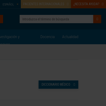
PACIENTES INTERNACIONALES
¿NECESITA AYUDA?
ESPAÑOL
vestigación y
Docencia
Actualidad
nsayos
DICCIONARIO MÉDICO