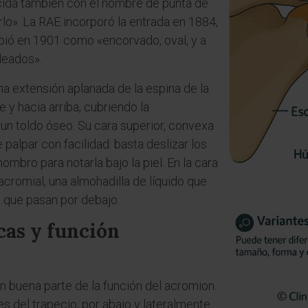
cida también con el nombre de punta de
o». La RAE incorporó la entrada en 1884,
ibió en 1901 como «encorvado, oval, y a
deados».
a extensión aplanada de la espina de la
 y hacia arriba, cubriendo la
n toldo óseo. Su cara superior, convexa
palpar con facilidad: basta deslizar los
ombro para notarla bajo la piel. En la cara
ubacromial, una almohadilla de líquido que
s que pasan por debajo.
cas y función
 buena parte de la función del acromion.
res del trapecio; por abajo y lateralmente