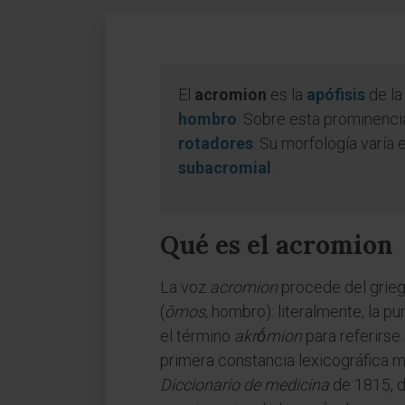
El
acromion
es la
apófisis
de l
hombro
. Sobre esta prominencia
rotadores
. Su morfología varía 
subacromial
.
Qué es el acromion
La voz
acromion
procede del grieg
(
ōmos
, hombro): literalmente, la 
el término
akrṓmion
para referirse 
primera constancia lexicográfica m
Diccionario de medicina
de 1815, d