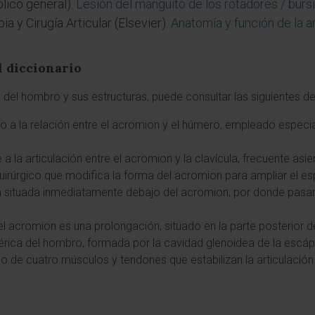
lico general).
Lesión del manguito de los rotadores / burs
a y Cirugía Articular (Elsevier).
Anatomía y función de la a
l diccionario
 del hombro y sus estructuras, puede consultar las siguientes de
ido a la relación entre el acromion y el húmero, empleado especi
e a la articulación entre el acromion y la clavícula, frecuente as
uirúrgico que modifica la forma del acromion para ampliar el e
ca situada inmediatamente debajo del acromion, por donde pasa
el acromion es una prolongación, situado en la parte posterior de
esférica del hombro, formada por la cavidad glenoidea de la escá
po de cuatro músculos y tendones que estabilizan la articulaci