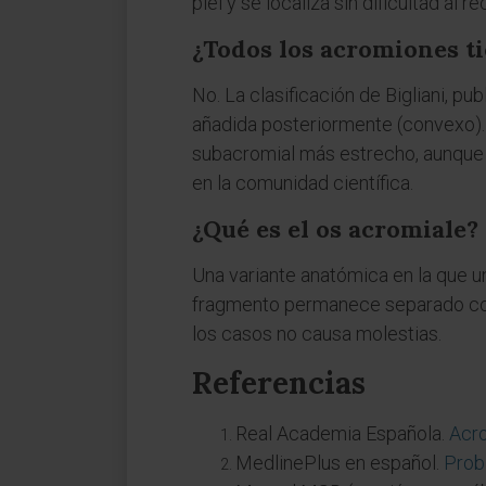
piel y se localiza sin dificultad al 
¿Todos los acromiones t
No. La clasificación de Bigliani, p
añadida posteriormente (convexo). 
subacromial más estrecho, aunque l
en la comunidad científica.
¿Qué es el os acromiale?
Una variante anatómica en la que un
fragmento permanece separado como
los casos no causa molestias.
Referencias
Real Academia Española.
Acro
MedlinePlus en español.
Prob