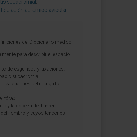
itis subacromial
.
rticulación acromioclavicular
.
finiciones del Diccionario médico:
almente para describir el espacio
iento de esguinces y luxaciones.
spacio subacromial.
n los tendones del manguito
l tórax.
pula y la cabeza del húmero.
ón del hombro y cuyos tendones