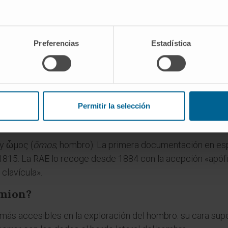
as varían según las series), alguno de esos centros no llega
ente. La anomalía resultante recibe el nombre de
os acro
Preferencias
Estadística
se identifica en una radiografía, conviene no confundirla c
fragmento, redondeados y escleróticos en el
os acromiale
,
es
Permitir la selección
bra acromion?
 y ὦμος (
ōmos
, hombro). La primera documentación en e
1815. La RAE lo recoge desde 1884 con la acepción «apófi
 clavícula».
omion?
s más accesibles en la exploración del hombro: su cara sup