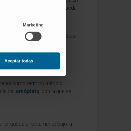
 a fusionarse, y el fragmento queda
miale
.
Marketing
on una fractura reciente: la
 irregulares y agudos en la fractura
Aceptar todas
spañol como término médico
sis del
omóplato
, con la que se
erior queda directamente bajo la