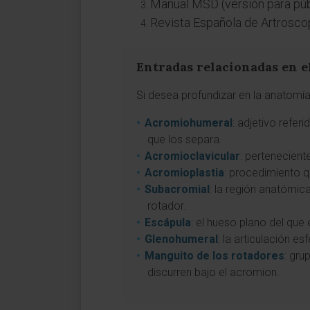
Manual MSD (versión para púb
Revista Española de Artroscopi
Entradas relacionadas en e
Si desea profundizar en la anatomía
Acromiohumeral
: adjetivo refer
que los separa.
Acromioclavicular
: pertenecient
Acromioplastia
: procedimiento q
Subacromial
: la región anatómi
rotador.
Escápula
: el hueso plano del que 
Glenohumeral
: la articulación 
Manguito de los rotadores
: gru
discurren bajo el acromion.