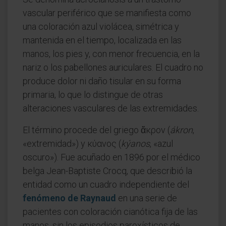
vascular periférico que se manifiesta como
una coloración azul violácea, simétrica y
mantenida en el tiempo, localizada en las
manos, los pies y, con menor frecuencia, en la
nariz o los pabellones auriculares. El cuadro no
produce dolor ni daño tisular en su forma
primaria, lo que lo distingue de otras
alteraciones vasculares de las extremidades.
El término procede del griego ἄκρον (
ákron
,
«extremidad») y κύανος (
kýanos
, «azul
oscuro»). Fue acuñado en 1896 por el médico
belga Jean-Baptiste Crocq, que describió la
entidad como un cuadro independiente del
fenómeno de Raynaud
en una serie de
pacientes con coloración cianótica fija de las
manos, sin los episodios paroxísticos de