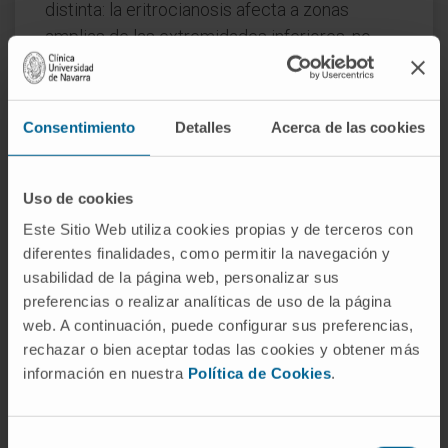
distinta: la eritrocianosis afecta a zonas
amplias de las extremidades inferiores, no
solo a los dedos y las manos.
Los
sabañones
(perniosis) constituyen otro
Consentimiento
Detalles
Acerca de las cookies
diagnóstico diferencial habitual. Se trata de
lesiones inflamatorias localizadas,
pruriginosas y dolorosas, que aparecen tras
Uso de cookies
exposición al frío húmedo. En el sabañón hay
Este Sitio Web utiliza cookies propias y de terceros con
inflamación visible y una respuesta cutánea
diferentes finalidades, como permitir la navegación y
anómala bien delimitada; la acrocianosis, por
usabilidad de la página web, personalizar sus
el contrario, es difusa y carece de
preferencias o realizar analíticas de uso de la página
componente inflamatorio.
web. A continuación, puede configurar sus preferencias,
rechazar o bien aceptar todas las cookies y obtener más
Preguntas frecuentes
información en nuestra
Política de Cookies
.
¿De dónde viene la palabra
acrocianosis?
Selección