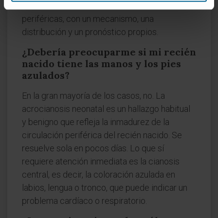
entidad concreta dentro de las cianosis
periféricas, con un mecanismo, una
distribución y un pronóstico propios.
¿Debería preocuparme si mi recién
nacido tiene las manos y los pies
azulados?
En la gran mayoría de los casos, no. La
acrocianosis neonatal es un hallazgo habitual
y benigno que refleja la inmadurez de la
circulación periférica del recién nacido. Se
resuelve sola en pocos días. Lo que sí
requiere atención inmediata es la cianosis
central, es decir, la coloración azulada en
labios, lengua o tronco, que puede indicar un
problema cardíaco o respiratorio.