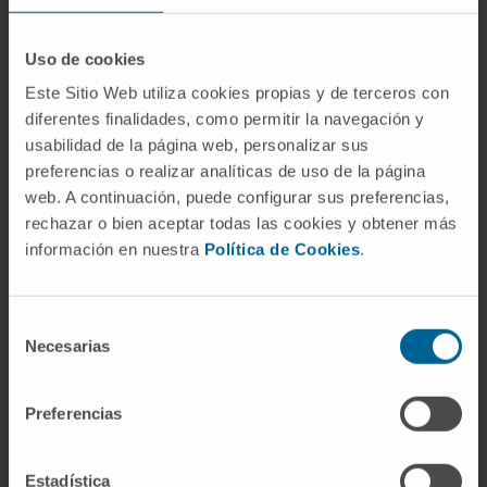
en la que la acidosis cetósica aparece sin una
hiperglucemia marcada.
Uso de cookies
¿Existen cetoacidosis que no sean
Este Sitio Web utiliza cookies propias y de terceros con
diabéticas?
diferentes finalidades, como permitir la navegación y
usabilidad de la página web, personalizar sus
Sí. La cetoacidosis alcohólica y la
preferencias o realizar analíticas de uso de la página
cetoacidosis por inanición comparten la vía
web. A continuación, puede configurar sus preferencias,
metabólica (oxidación de ácidos grasos y
rechazar o bien aceptar todas las cookies y obtener más
producción hepática de cetonas) pero el
información en nuestra
Política de Cookies
.
desencadenante no es un déficit de insulina,
sino un déficit de sustrato glucídico
Selección
combinado con otros factores. Suelen ser
Necesarias
de
menos graves que la forma diabética.
consentimiento
Referencias
Preferencias
MedlinePlus en español.
Cetoacidosis
Estadística