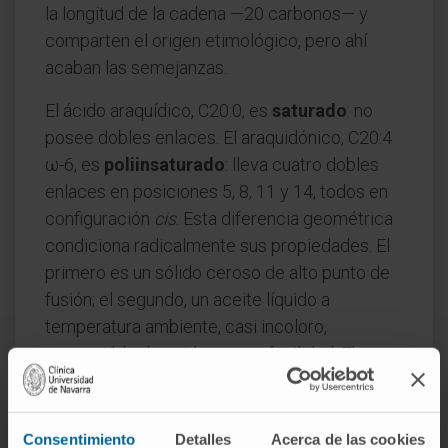
la longitud de la cadena —20 carbonos— y
comparten el origen etimológico, pero ahí
acaban las semejanzas.
El ácido araquídico, C20:0, es
saturado
: no
posee dobles enlaces. El araquidónico, C20:4
ω-6, es
poliinsaturado
: lleva cuatro dobles
enlaces en posiciones 5, 8, 11 y 14, todos en
configuración
cis
. Esta diferencia geométrica
condiciona radicalmente sus propiedades. El
primero es un sólido ceroso de alto punto de
fusión; el segundo, un aceite líquido a
temperatura ambiente, casi incoloro,
susceptible de oxidarse con facilidad. El
primero es un constituyente estructural
minoritario y energético; el segundo es el
precursor central de los
eicosanoides
—
Consentimiento
Detalles
Acerca de las cookies