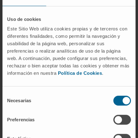
prostaglandinas
,
tromboxanos
,
leucotrienos
, lipoxinas— que median la
Uso de cookies
inflamación
, la agregación plaquetaria y otras
funciones reguladoras de primer orden.
Este Sitio Web utiliza cookies propias y de terceros con
diferentes finalidades, como permitir la navegación y
La conexión química entre ambos no es solo
usabilidad de la página web, personalizar sus
nominal. La hidrogenación catalítica del ácido
preferencias o realizar analíticas de uso de la página
web. A continuación, puede configurar sus preferencias,
araquidónico —reducción de los cuatro dobles
rechazar o bien aceptar todas las cookies y obtener más
enlaces— produce ácido araquídico. Fue
información en nuestra
Política de Cookies
.
precisamente esa reacción, realizada por
primera vez a finales del siglo XIX, la que
estableció el parentesco estructural y dio
Selección
origen al nombre del segundo: cuando se
Necesarias
de
descubrió el poliinsaturado, los químicos lo
consentimiento
bautizaron por su molécula saturada de
Preferencias
referencia, añadiendo el sufijo
-ónico
al
término ya existente "araquídico". Una