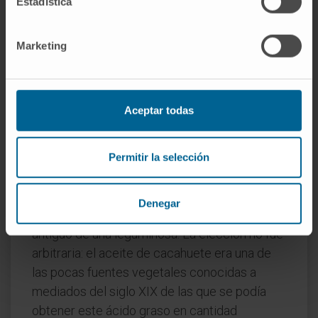
Estadística
herencia onomástica que ha generado más de
una confusión en la práctica.
Marketing
Preguntas frecuentes
¿De dónde viene la palabra
"araquídico"?
Aceptar todas
Del nombre científico latino del cacahuete,
Arachis hypogaea
, planta de la que el químico
Permitir la selección
francés Pelouze aisló por primera vez el
compuesto en 1843.
Arachis
procede a su
Denegar
vez del griego ἄραχος (
árachos
), nombre
antiguo de una leguminosa. La elección no fue
arbitraria: el aceite de cacahuete era una de
las pocas fuentes vegetales conocidas a
mediados del siglo XIX de las que se podía
obtener este ácido graso en cantidad