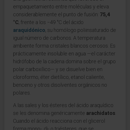
empaquetamiento entre moléculas y eleva
considerablemente el punto de fusión:
75,4
°C
, frente a los −49 °C del ácido
araquidónico
, su homólogo poliinsaturado de
igual número de carbonos. A temperatura
ambiente forma cristales blancos cerosos. Es
prácticamente insoluble en agua —el carácter
hidrófobo de la cadena domina sobre el grupo
polar carboxílico— y se disuelve bien en
cloroformo, éter dietílico, etanol caliente,
benceno y otros disolventes orgánicos no
polares.
A las sales y los ésteres del ácido araquídico
se les denomina genéricamente
arachidatos
.
Cuando el ácido reacciona con el glicerol
forma mono-, di- o triésteres, que se