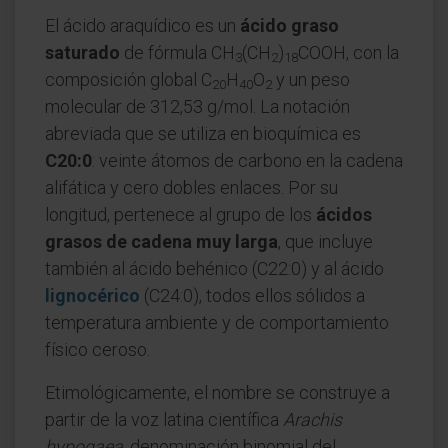
El ácido araquídico es un
ácido graso
saturado
de fórmula CH
(CH
)
COOH, con la
3
2
18
composición global C
H
O
y un peso
20
40
2
molecular de 312,53 g/mol. La notación
abreviada que se utiliza en bioquímica es
C20:0
: veinte átomos de carbono en la cadena
alifática y cero dobles enlaces. Por su
longitud, pertenece al grupo de los
ácidos
grasos de cadena muy larga
, que incluye
también al ácido behénico (C22:0) y al ácido
lignocérico
(C24:0), todos ellos sólidos a
temperatura ambiente y de comportamiento
físico ceroso.
Etimológicamente, el nombre se construye a
partir de la voz latina científica
Arachis
hypogaea
, denominación binomial del