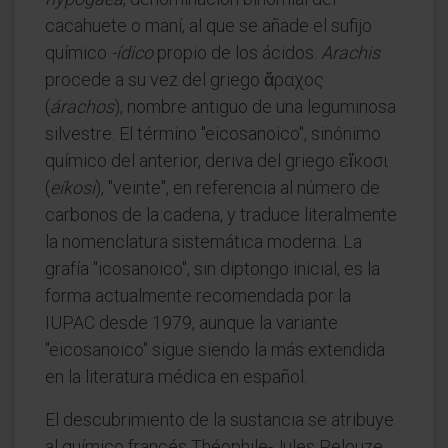
cacahuete o maní, al que se añade el sufijo
químico
-ídico
propio de los ácidos.
Arachis
procede a su vez del griego ἄραχος
(
árachos
), nombre antiguo de una leguminosa
silvestre. El término "eicosanoico", sinónimo
químico del anterior, deriva del griego εἴκοσι
(
eíkosi
), "veinte", en referencia al número de
carbonos de la cadena, y traduce literalmente
la nomenclatura sistemática moderna. La
grafía "icosanoico", sin diptongo inicial, es la
forma actualmente recomendada por la
IUPAC desde 1979, aunque la variante
"eicosanoico" sigue siendo la más extendida
en la literatura médica en español.
El descubrimiento de la sustancia se atribuye
al químico francés Théophile-Jules Pelouze,