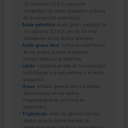
18 carbonos (C18:0), precursor
metabólico del ácido araquídico a través
de la elongación enzimática.
Ácido palmítico
: ácido graso saturado de
16 carbonos (C16:0), uno de los más
abundantes en los tejidos animales.
Ácido graso libre
: forma no esterificada
de los ácidos grasos en plasma,
transportada por la albúmina.
Lípido
: categoría amplia de biomoléculas
hidrofóbicas a la que pertenece el ácido
araquídico.
Grasa
: término general para los lípidos
almacenados en los tejidos,
mayoritariamente en forma de
triglicéridos.
Triglicérido
: éster del glicerol con tres
ácidos grasos; forma habitual de
almacenamiento del ácido araquídico en