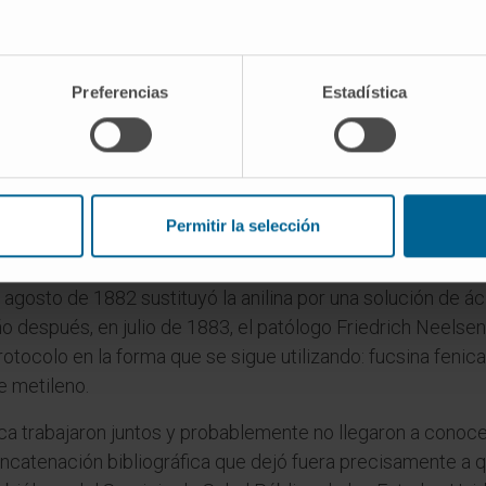
 empieza en una sala de Berlín. El 24 de marzo de 1882, Ro
iento del bacilo de la tuberculosis. Entre los asistentes e
Preferencias
Estadística
o a las técnicas de coloración, que pidió a Koch un cultivo
ués, el 1 de mayo de 1882, Ehrlich presentaba su propio m
na, seguidas de decoloración con ácido nítrico y contraste 
aislar visualmente el bacilo del fondo tisular.
Permitir la selección
elo, el concepto bioquímico: la pared del bacilo retenía el
 —agua de anilina— era inestable y difícil de preparar. Aquí
agosto de 1882 sustituyó la anilina por una solución de ác
o después, en julio de 1883, el patólogo Friedrich Neelsen
protocolo en la forma que se sigue utilizando: fucsina feni
e metileno.
ca trabajaron juntos y probablemente no llegaron a conoc
ncatenación bibliográfica que dejó fuera precisamente a q