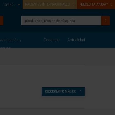
PACIENTES INTERNACIONALES
¿NECESITA AYUDA?
ESPAÑOL
vestigación y
Docencia
Actualidad
nsayos
DICCIONARIO MÉDICO