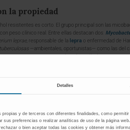
n la propiedad
hol resistentes es corto. El grupo principal son las micoba
on peso clínico real. Entre ellas destacan dos:
Mycobacte
rium leprae
, responsable de la
lepra
o enfermedad de Hans
tuberculosas
—ambientales, oportunistas— como las del 
onae
, presentes en aguas, suelos y biopelículas, y capaces
s en pacientes con factores predisponentes.
 la propiedad aparece en bacterias filogenéticamente pró
rella
contienen ácidos micólicos más cortos y muestran ac
Detalles
intestinales (
Cryptosporidium
,
Cyclospora
,
Isospora
) se 
nque por motivos químicos distintos. Y hay un detalle que 
mpositivos, como las de
Bacillus
o
Clostridium
, dan tambi
s propias y de terceros con diferentes finalidades, como permitir
ca.
r sus preferencias o realizar analíticas de uso de la página web
y Neelsen
 rechazar o bien aceptar todas las cookies y obtener más infor