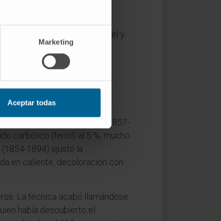
bert Koch presentó ante la
staba Paul Ehrlich, futuro Nobel y
Marketing
 para intentar teñirlo por su
étodo: fucsina o violeta de
con azul de metileno. Era la
Aceptar todas
 colorante frente al ácido. La
 entra en escena Franz Ziehl (1857-
ido carbólico (fenol) al 5 %, mucho
 (1854-1894) ajustó la
cada en caliente, decoloración con
erse. La técnica acabó llamándose
uien había descubierto el