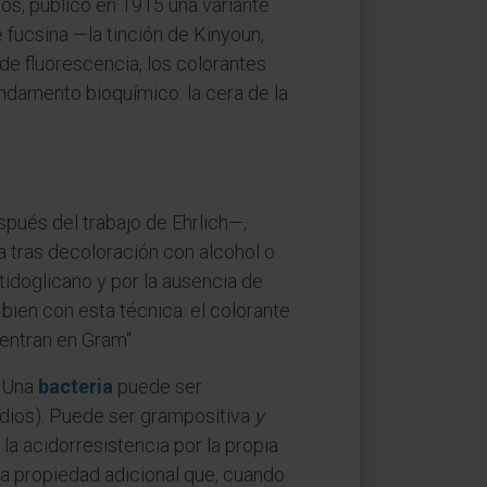
os, publicó en 1915 una variante
 fucsina —la tinción de Kinyoun,
de fluorescencia, los colorantes
undamento bioquímico: la cera de la
pués del trabajo de Ehrlich—,
a tras decoloración con alcohol o
idoglicano y por la ausencia de
bien con esta técnica: el colorante
 entran en Gram".
. Una
bacteria
puede ser
idios). Puede ser grampositiva
y
la acidorresistencia por la propia
una propiedad adicional que, cuando