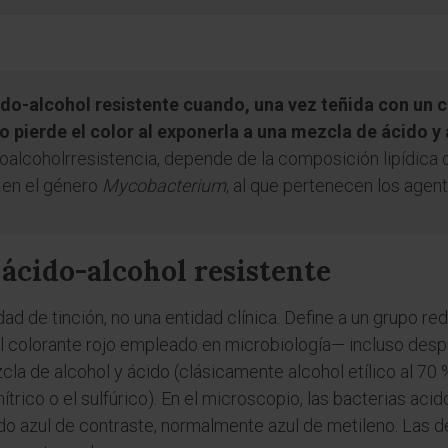
ido-alcohol resistente cuando, una vez teñida con un 
no pierde el color al exponerla a una mezcla de ácido y
oalcoholrresistencia, depende de la composición lipídica 
 en el género
Mycobacterium
, al que pertenecen los agente
 ácido-alcohol resistente
ad de tinción, no una entidad clínica. Define a un grupo r
—el colorante rojo empleado en microbiología— incluso des
a de alcohol y ácido (clásicamente alcohol etílico al 70 %
ítrico o el sulfúrico). En el microscopio, las bacterias a
do azul de contraste, normalmente azul de metileno. Las d