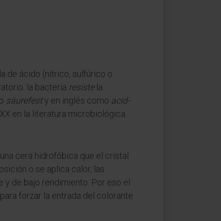
de ácido (nítrico, sulfúrico o
torio: la bacteria
resiste
la
mo
säurefest
y en inglés como
acid-
XX en la literatura microbiológica.
na cera hidrofóbica que el cristal
sición o se aplica calor, las
 y de bajo rendimiento. Por eso el
ara forzar la entrada del colorante