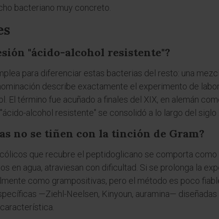
nicho bacteriano muy concreto.
es
sión "ácido-alcohol resistente"?
ea para diferenciar estas bacterias del resto: una mezcla 
denominación describe exactamente el experimento de labora
ol. El término fue acuñado a finales del XIX, en alemán co
cido-alcohol resistente" se consolidó a lo largo del siglo 
as no se tiñen con la tinción de Gram?
cólicos que recubre el peptidoglicano se comporta como u
tos en agua, atraviesan con dificultad. Si se prolonga la expo
lmente como grampositivas, pero el método es poco fiable
specíficas —Ziehl-Neelsen, Kinyoun, auramina— diseñadas p
característica.