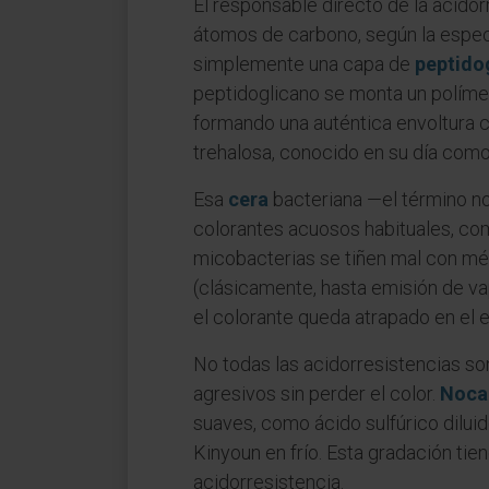
El responsable directo de la acidor
átomos de carbono, según la espec
simplemente una capa de
peptido
peptidoglicano se monta un polímero
formando una auténtica envoltura 
trehalosa, conocido en su día com
Esa
cera
bacteriana —el término no
colorantes acuosos habituales, como
micobacterias se tiñen mal con mét
(clásicamente, hasta emisión de v
el colorante queda atrapado en el e
No todas las acidorresistencias so
agresivos sin perder el color.
Noca
suaves, como ácido sulfúrico diluido
Kinyoun en frío. Esta gradación ti
acidorresistencia.