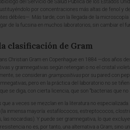
iólogo del Servicio de Salud Pública de los Estados Unid
ustituyéndolo por concentraciones más altas de fenol y de
tes débiles—. Más tarde, con la llegada de la microscopía 
gar de la fucsina en muchos laboratorios, sin cambiar el f
la clasificación de Gram
Hans Christian Gram en Copenhague en 1884 —dos años des
ivas y gramnegativas según retengan o no el cristal violet
lmente, se consideran
grampositivas
por su pared con pept
negativas, pero en la práctica del laboratorio no se tiñen 
que se diga, con cierta licencia, que son "bacterias que no
s que a veces se mezclan en la literatura no especializada
 (la inmensa mayoría: estafilococos, estreptococos, clostr
, las nocardias). Y puede ser gramnegativa, lo que excluye 
rresistencia no es, por tanto, una alternativa a Gram, sino 