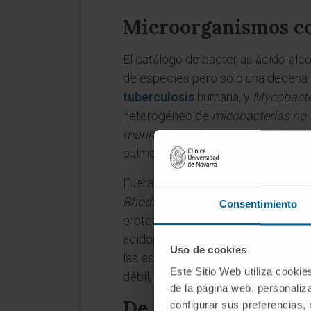
Microorganismos co
El catálogo de bacterias ácido-alco
de especies pero solo una decena c
tuberculosis
humana, y
Mycobacte
heterogéneo de
micobacterias no 
marinum
,
M. abscessus
o
M. chel
pulmonares, cutáneas o diseminada
Fuera del género
Mycobacterium
,
Rhodococcus
,
Gordonia
y
Tsukamu
Consentimiento
protozoos parásitos, los coccidios 
acidorresistentes en la tinción, au
Uso de cookies
las esporas de algunos
bacilos
gra
Este Sitio Web utiliza cookie
débil, atribuible a su cubierta protei
de la página web, personaliza
De Ehrlich a Ziehl 
configurar sus preferencias,