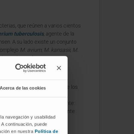
cterias, que reúnen a varios cientos
rium tuberculosis
, agente de la
en. A su lado existe un conjunto
complejo
M. avium
,
M. kansasii
,
M.
 de producir infecciones
ximas. Los géneros
Nocardia
,
idorresistencia parcial. Entre los
Acerca de las cookies
comportan también como
sorprende a más de un estudiante:
én una reacción acidorresistente
 la navegación y usabilidad
. A continuación, puede
mación en nuestra
Política de