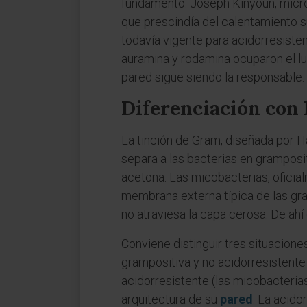
fundamento. Joseph Kinyoun, microb
que prescindía del calentamiento s
todavía vigente para acidorresisten
auramina y rodamina ocuparon el lu
pared sigue siendo la responsable.
Diferenciación con 
La tinción de Gram, diseñada por 
separa a las bacterias en gramposit
acetona. Las micobacterias, oficia
membrana externa típica de las gram
no atraviesa la capa cerosa. De ahí 
Conviene distinguir tres situacione
grampositiva y no acidorresistente
acidorresistente (las micobacterias
arquitectura de su
pared
. La acido