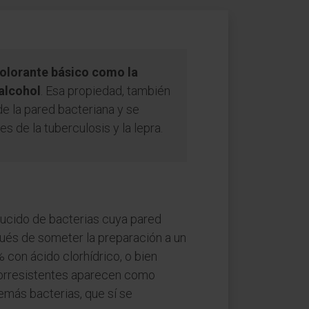
colorante básico como la
 alcohol
. Esa propiedad, también
de la pared bacteriana y se
s de la tuberculosis y la lepra.
educido de bacterias cuya pared
pués de someter la preparación a un
 con ácido clorhídrico, o bien
cidorresistentes aparecen como
emás bacterias, que sí se