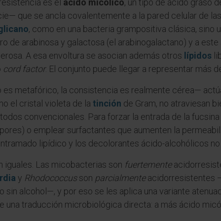
resistencia es el
ácido micólico
, un tipo de ácido graso 
ie— que se ancla covalentemente a la pared celular de la
glicano
, como en una bacteria grampositiva clásica, sino 
 de arabinosa y galactosa (el arabinogalactano) y a este s
cerosa. A esa envoltura se asocian además otros
lípidos
li
o
cord factor
. El conjunto puede llegar a representar más de
 es metafórico, la consistencia es realmente cérea— actú
 el cristal violeta de la
tinción
de Gram, no atraviesan bie
odos convencionales. Para forzar la entrada de la fucsina 
apores) o emplear surfactantes que aumenten la permeabili
ntramado lipídico y los decolorantes ácido-alcohólicos no 
n iguales. Las micobacterias son
fuertemente
acidorresist
rdia
y
Rhodococcus
son
parcialmente
acidorresistentes 
 sin alcohol—, y por eso se les aplica una variante atenuada
ene una traducción microbiológica directa: a más ácido mic