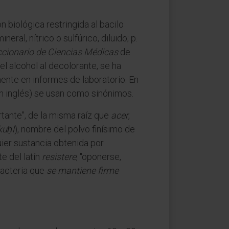
 biológica restringida al bacilo
ral, nítrico o sulfúrico, diluido; p.
ccionario de Ciencias Médicas
de
l alcohol al decolorante, se ha
mente en informes de laboratorio. En
en inglés) se usan como sinónimos.
ortante", de la misma raíz que
acer
,
kuḥl
), nombre del polvo finísimo de
ier sustancia obtenida por
te del latín
resistere
, "oponerse,
bacteria que
se mantiene firme