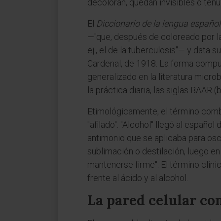
decoloran, quedan invisibles o ten
El
Diccionario de la lengua españo
—"que, después de coloreado por la f
ej., el de la tuberculosis"— y data
Cardenal, de 1918. La forma compue
generalizado en la literatura micro
la práctica diaria, las siglas BAAR 
Etimológicamente, el término combi
"afilado". "Alcohol" llegó al españo
antimonio que se aplicaba para osc
sublimación o destilación, luego en 
mantenerse firme". El término clíni
frente al ácido y al alcohol.
La pared celular co