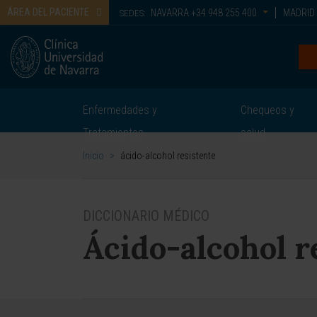
ÁREA DEL PACIENTE
NAVARRA
+34 948 255 400
MADRID
SEDES:
Enfermedades y
Chequeos y
Tratamientos
salud
Inicio
>
ácido-alcohol resistente
DICCIONARIO MÉDICO
Ácido-alcohol r