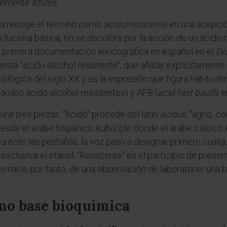
uemente azules.
la
recoge el término como
acidorresistente
en una acepción
ucsina básica, no se decolora por la acción de un ácido mine
 su primera documentación lexicográfica en español en el
Di
sta "ácido-alcohol resistente", que añade explícitamente e
biológica del siglo XX y es la expresión que figura habitual
(bacilos ácido-alcohol resistentes) y AFB (
acid-fast bacilli
, 
na tres piezas. "Ácido" procede del latín
acidus
, "agrio, c
l desde el árabe hispánico
kuḥúl
(de donde el árabe clásico
urecer las pestañas; la voz pasó a designar primero cualqu
exclusiva el etanol. "Resistente" es el participio de presen
co nace, por tanto, de una observación de laboratorio: una 
mo base bioquímica