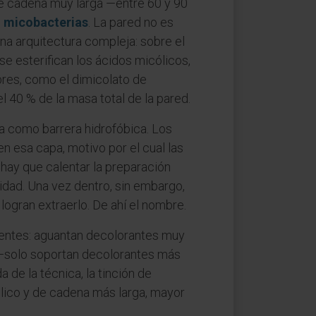
de cadena muy larga —entre 60 y 90
s
micobacterias
. La pared no es
una arquitectura compleja: sobre el
e esterifican los ácidos micólicos,
bres, como el dimicolato de
l 40 % de la masa total de la pared.
a como barrera hidrofóbica. Los
n esa capa, motivo por el cual las
hay que calentar la preparación
dad. Una vez dentro, sin embargo,
logran extraerlo. De ahí el nombre.
entes: aguantan decolorantes muy
—solo soportan decolorantes más
 de la técnica, la tinción de
ólico y de cadena más larga, mayor