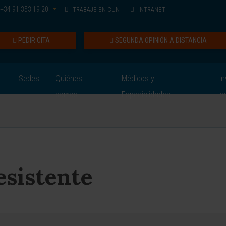
+34 91 353 19 20
TRABAJE EN CUN
INTRANET
PEDIR CITA
SEGUNDA OPINIÓN A DISTANCIA
Sedes
Quiénes
Médicos y
In
somos
Especialidades
e
esistente