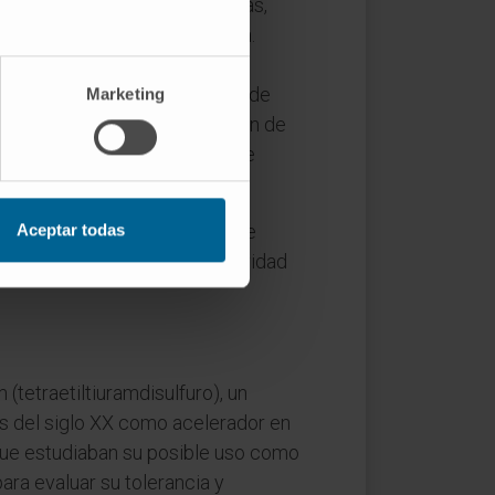
blaciones europeas y africanas,
 China, Japón, Corea y Taiwán.
 punto del sudeste asiático,
, la ingesta incluso moderada de
Marketing
aquicardia, náuseas y sensación de
por primera vez por el grupo de
tes. La acumulación crónica de
Aceptar todas
escamoso de esófago y de cavidad
(tetraetiltiuramdisulfuro), un
s del siglo XX como acelerador en
que estudiaban su posible uso como
ra evaluar su tolerancia y