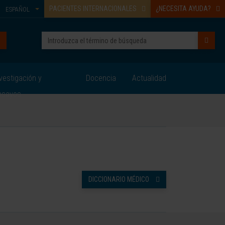
PACIENTES INTERNACIONALES
¿NECESITA AYUDA?
ESPAÑOL
vestigación y
Docencia
Actualidad
nsayos
DICCIONARIO MÉDICO