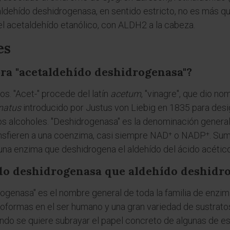
aldehído deshidrogenasa, en sentido estricto, no es más qu
l acetaldehído etanólico, con ALDH2 a la cabeza.
es
bra "acetaldehído deshidrogenasa"?
s. "Acet-" procede del latín
acetum
, "vinagre", que dio no
natus
introducido por Justus von Liebig en 1835 para des
los alcoholes. "Deshidrogenasa" es la denominación general
ansfieren a una coenzima, casi siempre NAD⁺ o NADP⁺. Suma
: una enzima que deshidrogena el aldehído del ácido acético
do deshidrogenasa que aldehído deshidr
genasa" es el nombre general de toda la familia de enzim
oformas en el ser humano y una gran variedad de sustrato
cuando se quiere subrayar el papel concreto de algunas d