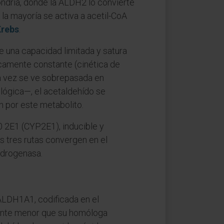
ondria, donde la ALDH2 lo convierte
 la mayoría se activa a acetil-CoA
Krebs
.
e una capacidad limitada y satura
icamente constante (cinética de
ra vez se ve sobrepasada en
lógica—, el acetaldehído se
n por este metabolito.
0 2E1 (CYP2E1), inducible y
s tres rutas convergen en el
idrogenasa.
ALDH1A1, codificada en el
mente menor que su homóloga