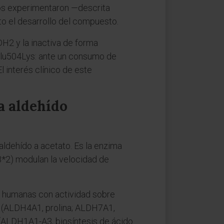
os experimentaron —descrita
o el desarrollo del compuesto.
DH2 y la inactiva de forma
Glu504Lys: ante un consumo de
l interés clínico de este
a aldehído
aldehído a acetato. Es la enzima
B*2) modulan la velocidad de
s humanas con actividad sobre
s (ALDH4A1, prolina; ALDH7A1,
 (ALDH1A1-A3, biosíntesis de ácido