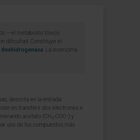
do —el metabolito tóxico
n dificultad. Constituye el
l deshidrogenasa
. La isoenzima
as, descrita en la entrada
siste en transferir dos electrones e
generando acetato (CH₃-COO⁻) y
minar uno de los compuestos más