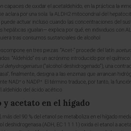
capaces de oxidar el acetaldehído, en la práctica la inm
se aclara por una sola: la ALDH2 mitocondrial del hepatoci
e puede actuar incluso cuando las concentraciones del sust
 hepáticas igualan— explica por qué, en individuos con AL
uiera tras consumos sustanciales de alcohol.
scompone en tres piezas. "Acet-" procede del latín
acetu
ados. "Aldehído" es un acrónimo introducido por el químic
ol dehydrogenatus
("alcohol deshidrogenado"), una contr
asa", finalmente, designa a las enzimas que arrancan hidró
e NAD⁺ o NADP⁺. El término traduce, por tanto, la funció
al aldehído del ácido acético.
 y acetato en el hígado
l, más del 90 % del etanol se metaboliza en el hígado med
hol deshidrogenasa (ADH, EC 1.1.1.1) oxida el etanol a ac