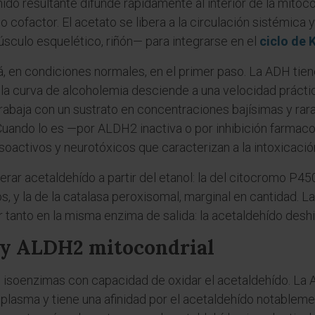
ído resultante difunde rápidamente al interior de la mitoc
ofactor. El acetato se libera a la circulación sistémica y
úsculo esquelético, riñón— para integrarse en el
ciclo de 
á, en condiciones normales, en el primer paso. La ADH tien
é la curva de alcoholemia desciende a una velocidad práct
rabaja con un sustrato en concentraciones bajísimas y ra
Cuando lo es —por ALDH2 inactiva o por inhibición farmaco
oactivos y neurotóxicos que caracterizan a la intoxicació
rar acetaldehído a partir del etanol: la del citocromo P45
 y la de la catalasa peroxisomal, marginal en cantidad. La
 tanto en la misma enzima de salida: la acetaldehído desh
 y ALDH2 mitocondrial
 isoenzimas con capacidad de oxidar el acetaldehído. La 
toplasma y tiene una afinidad por el acetaldehído notable