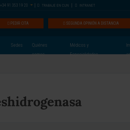
+34 91 353 19 20
TRABAJE EN CUN
INTRANET
PEDIR CITA
SEGUNDA OPINIÓN A DISTANCIA
Sedes
Quiénes
Médicos y
In
somos
Especialidades
e
eshidrogenasa