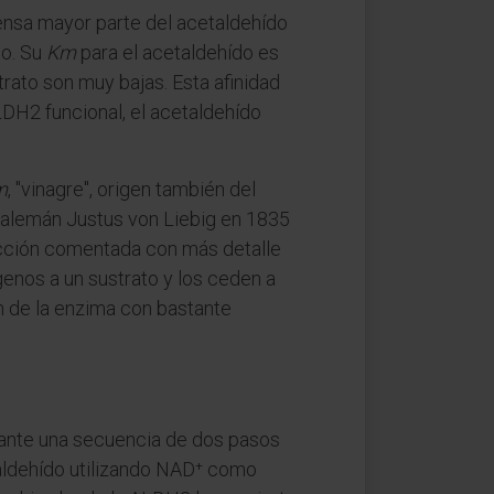
ensa mayor parte del acetaldehído
to. Su
Km
para el acetaldehído es
rato son muy bajas. Esta afinidad
DH2 funcional, el acetaldehído
m
, "vinagre", origen también del
o alemán Justus von Liebig en 1835
acción comentada con más detalle
genos a un sustrato y los ceden a
n de la enzima con bastante
iante una secuencia de dos pasos
etaldehído utilizando NAD⁺ como