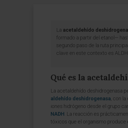
La
acetaldehído deshidrogen
formado a partir del etanol— hast
segundo paso de la ruta principa
clave en este contexto es ALDH2,
Qué es la acetaldeh
La acetaldehído deshidrogenasa per
aldehído deshidrogenasa
, con la
iones hidrógeno desde el grupo ca
NADH
. La reacción es prácticamen
tóxicos que el organismo produce 