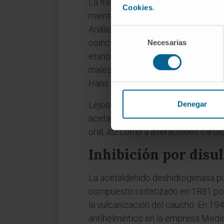
La frecuencia de este alelo es muy
Cookies
.
mientras que alcanza el 30-50 % en
Análisis de haplotipos sugieren qu
Selección
coincidiendo aproximadamente con e
Necesarias
de
consentimiento
etanol provoca una acumulación ráp
malestar. Es el cuadro popularmen
Hans Werner Goedde y Tsuneyuki Yo
Lejos de ser un detalle anecdótico
Denegar
acetaldehído en portadores que c
oral, así como a alteraciones cardi
Inhibición por disu
La acetaldehído deshidrogenasa pued
compuesto sintetizado en 1881 por
la vulcanización del caucho. En 1
antihelmíntico en la empresa Medic