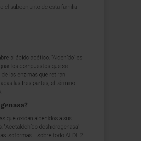
e el subconjunto de esta familia
mbre al ácido acético. "Aldehído" es
ignar los compuestos que se
 de las enzimas que retiran
das las tres partes, el término
.
ogenasa?
as que oxidan aldehídos a sus
s. "Acetaldehído deshidrogenasa"
e esas isoformas —sobre todo ALDH2