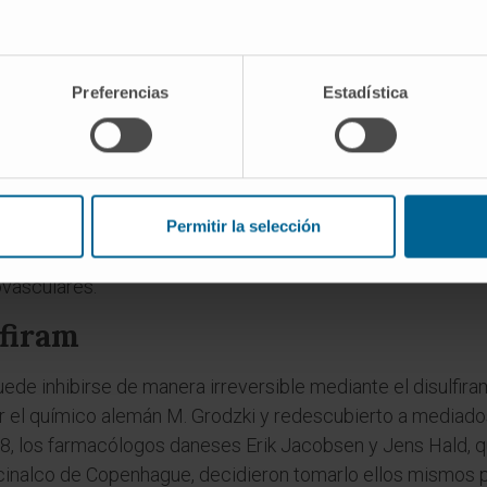
 desigual en el mundo. Es prácticamente inexistente en po
 el este de Asia y se encuentra con especial frecuencia en
e la mutación apareció hace unos 7.000-9.000 años en algún
l inicio de la domesticación del arroz. En los portadores
Preferencias
Estadística
ida de acetaldehído, con vasodilatación cutánea facial, t
te conocido como "rubor asiático" o
Asian flush
, descrito 
shida a comienzos de los años ochenta del siglo XX.
, la variante tiene consecuencias epidemiológicas relevan
Permitir la selección
onsumen alcohol se asocia a mayor riesgo de carcinoma 
ovasculares.
lfiram
e inhibirse de manera irreversible mediante el disulfiram 
 el químico alemán M. Grodzki y redescubierto a mediado
948, los farmacólogos daneses Erik Jacobsen y Jens Hald, 
inalco de Copenhague, decidieron tomarlo ellos mismos pa