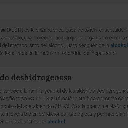
asa
(ALDH) es la enzima encargada de oxidar el acetaldehí
a acetato, una molécula inocua que el organismo elimina si
l del metabolismo del alcohol, justo después de la
alcoho
 localizada en la matriz mitocondrial del hepatocito.
ído deshidrogenasa
tenece a la familia general de las aldehído deshidrogenas
 clasificación EC 1.2.1.3. Su función catalítica concreta con
rbonilo del acetaldehído (CH₃-CHO) a la coenzima NAD⁺, 
te irreversible en condiciones fisiológicas y permite eli
en el catabolismo del
alcohol
.