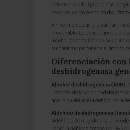
bebieron alcohol pocos días despu
después como reacción disulfiram-e
A nivel molecular, el disulfiram mo
irreversible. La consecuencia bio
alcohol, el acetaldehído se acumula 
mecanismo pertenece al ámbito de la
Diferenciación con 
deshidrogenasa gen
Alcohol deshidrogenasa (ADH).
A
limitante de la velocidad del meta
aparición del acetaldehído, no la d
Aldehído deshidrogenasa (famil
aldehídos de muy diversa proceden
lisina), aldehídos grasos (ALDH3A2