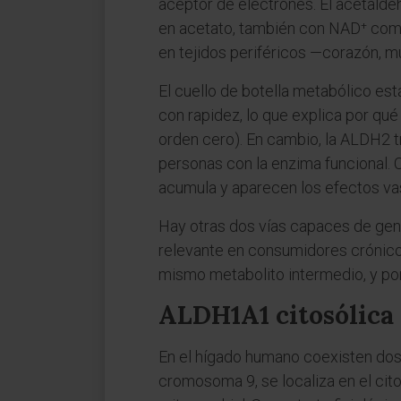
aceptor de electrones. El acetaldeh
en acetato, también con NAD⁺ como c
en tejidos periféricos —corazón, m
El cuello de botella metabólico est
con rapidez, lo que explica por qu
orden cero). En cambio, la ALDH2 t
personas con la enzima funcional. 
acumula y aparecen los efectos vas
Hay otras dos vías capaces de gene
relevante en consumidores crónicos,
mismo metabolito intermedio, y por
ALDH1A1 citosólica
En el hígado humano coexisten dos
cromosoma 9, se localiza en el ci