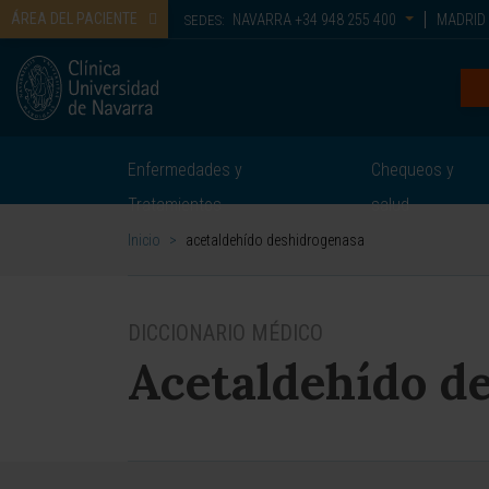
ÁREA DEL PACIENTE
NAVARRA
+34 948 255 400
MADRID
SEDES:
Enfermedades y
Chequeos y
Tratamientos
salud
Inicio
>
acetaldehído deshidrogenasa
DICCIONARIO MÉDICO
Acetaldehído d