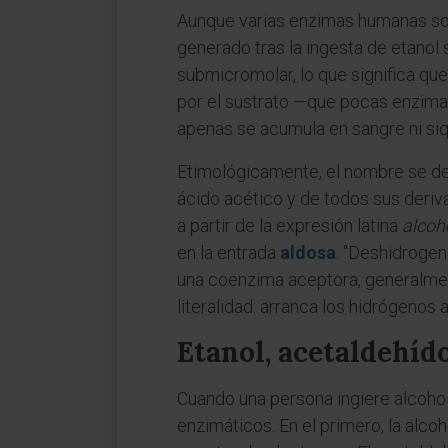
Aunque varias enzimas humanas son 
generado tras la ingesta de etanol 
submicromolar, lo que significa qu
por el sustrato —que pocas enzimas
apenas se acumula en sangre ni siq
Etimológicamente, el nombre se de
ácido acético y de todos sus deriv
a partir de la expresión latina
alcoh
en la entrada
aldosa
. "Deshidrogen
una coenzima aceptora, generalment
literalidad: arranca los hidrógenos 
Etanol, acetaldehído
Cuando una persona ingiere alcoho
enzimáticos. En el primero, la alco