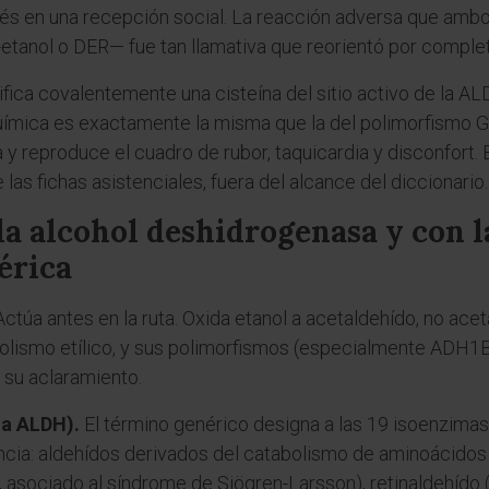
és en una recepción social. La reacción adversa que amb
tanol o DER— fue tan llamativa que reorientó por complet
difica covalentemente una cisteína del sitio activo de la AL
química es exactamente la misma que la del polimorfismo 
y reproduce el cuadro de rubor, taquicardia y disconfort. E
s fichas asistenciales, fuera del alcance del diccionario.
la alcohol deshidrogenasa y con l
érica
ctúa antes en la ruta. Oxida etanol a acetaldehído, no acet
bolismo etílico, y sus polimorfismos (especialmente ADH1
e su aclaramiento.
ia ALDH).
El término genérico designa a las 19 isoenzima
cia: aldehídos derivados del catabolismo de aminoácido
, asociado al síndrome de Sjögren-Larsson), retinaldehído