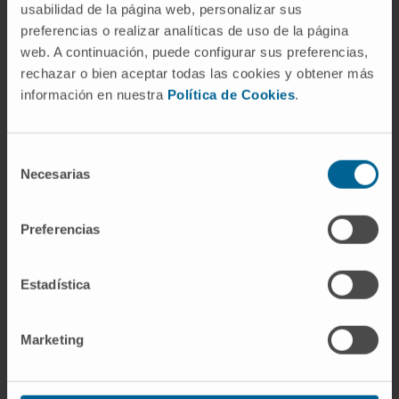
Dará ejemplo a sus hijos.
usabilidad de la página web, personalizar sus
Ahorrará dinero.
preferencias o realizar analíticas de uso de la página
web. A continuación, puede configurar sus preferencias,
rechazar o bien aceptar todas las cookies y obtener más
información en nuestra
Política de Cookies
.
La Organización Mundial de la Salud considera el
Selección
Necesarias
de
hábito de fumar como una toxicomanía, por ello, al
consentimiento
dejar de fumar, la persona puede llegar a un
estado de carencia muy angustioso,
síndrome de
Preferencias
abstinencia
, en el que se suelen dar los siguientes
síntomas
:
Estadística
Insomnio.
Irritabilidad.
Marketing
Ansiedad.
Palpitaciones.
Dolor de cabeza.