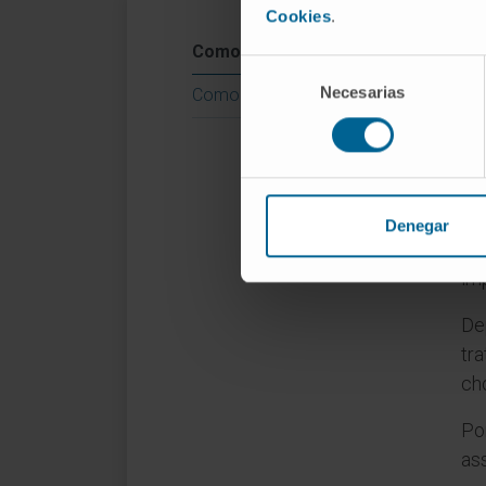
Cookies
.
Co
Como se realiza
Selección
Du
Necesarias
de
Como é a recuperação
at
consentimiento
def
inf
O 
Denegar
pr
imp
De
tr
ch
Po
ass