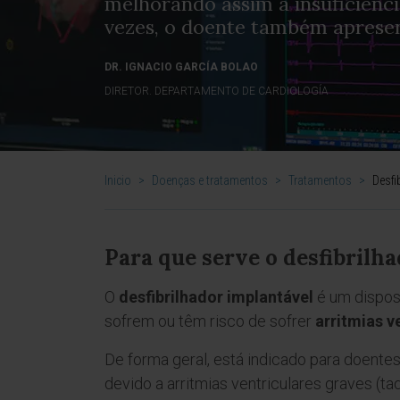
melhorando assim a insuficiênci
vezes, o doente também apresen
DR. IGNACIO GARCÍA BOLAO
DIRETOR. DEPARTAMENTO DE CARDIOLOGÍA
Inicio
>
Doenças e tratamentos
>
Tratamentos
>
Desfi
Para que serve o desfibrilh
O
desfibrilhador implantável
é um dispos
sofrem ou têm risco de sofrer
arritmias v
De forma geral, está indicado para doent
devido a arritmias ventriculares graves (taqu