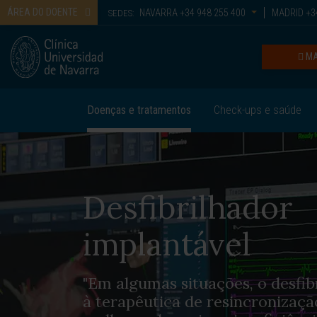
ÁREA DO DOENTE
NAVARRA
+34 948 255 400
MADRID
+34
SEDES:
MA
Doenças e tratamentos
Check-ups e saúde
Desfibrilhador
implantável
"Em algumas situações, o desfib
à terapêutica de resincronizaçã