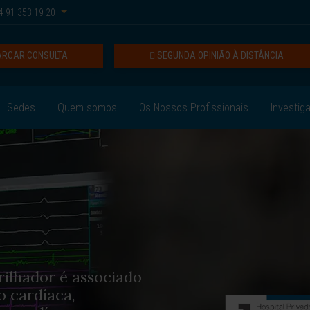
 91 353 19 20
RCAR CONSULTA
SEGUNDA OPINIÃO À DISTÂNCIA
Sedes
Quem somos
Os Nossos Profissionais
Investig
rilhador é associado
o cardíaca,