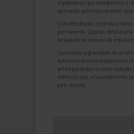
implantável, que restabelece o r
aplicando automaticamente desca
O desfibrilhador controla o ritmo
permanente. Quando deteta uma ar
terapêuticas através de impulsos 
Consoante a gravidade da arritmia
automaticamente tratamentos ma
antitaquicardia) ou mais radicai
elétrico), que, ocasionalmente,
pelo doente.