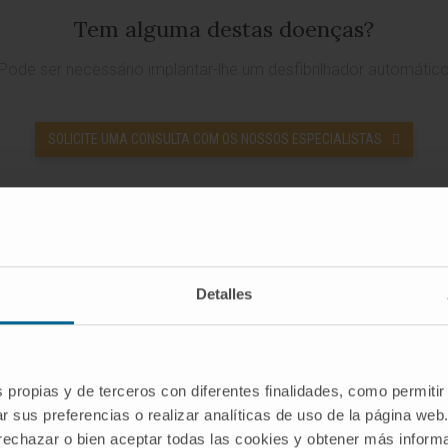
Tem alguma destas doenças?
Pode ser necessário implantar-lhe um desfibrilhador automátic
SOLICITE UMA CONSULTA COM OS NOSSOS ESPECIALISTAS
Detalles
oca um desfibrilhador automático 
s propias y de terceros con diferentes finalidades, como permitir
r sus preferencias o realizar analíticas de uso de la página web
 rechazar o bien aceptar todas las cookies y obtener más infor