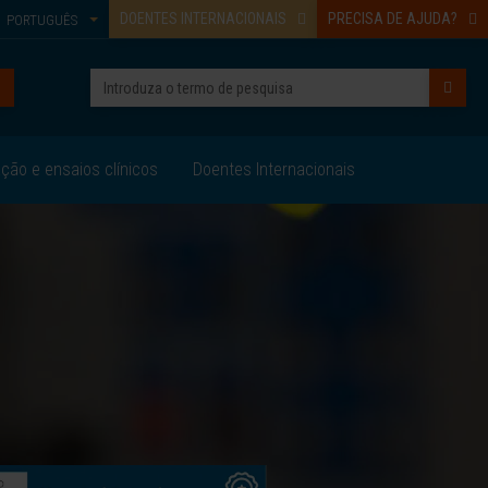
DOENTES INTERNACIONAIS
PRECISA DE AJUDA?
PORTUGUÊS
ação e ensaios clínicos
Doentes Internacionais