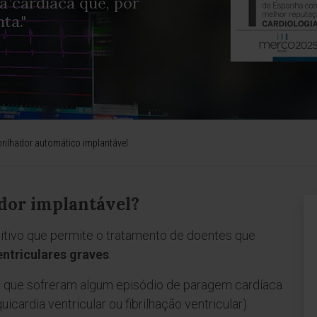
a cardíaca que, por
ta."
brilhador automático implantável
ador implantável?
itivo que permite o tratamento de doentes que
entriculares graves
.
es que sofreram algum episódio de paragem cardíaca
icardia ventricular ou fibrilhação ventricular).