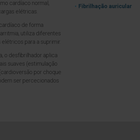
itmo cardíaco normal,
Fibrilhação auricular
rgas elétricas.
 cardíaco de forma
ritmia, utiliza diferentes
elétricos para a suprimir.
, o desfibrilhador aplica
is suaves (estimulação
s (cardioversão por choque
 podem ser percecionados