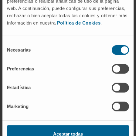
preferencias o realizar analíticas de uso de la página
web. A continuación, puede configurar sus preferencias,
rechazar o bien aceptar todas las cookies y obtener más
información en nuestra
Política de Cookies
.
O Departamento de
Pneumologia
da Clínica Universidad de
Selección
Navarra
Necesarias
de
consentimiento
Preferencias
Especializado no tabagismo e nas doenças
causadas pelo tabaco, o Departamento conta
Estadística
com mais de 15 anos de experiência em
programas de cessação tabágica e de
Marketing
deteção precoce do cancro do pulmão.
Os especialistas do departamento receberam
formação em centros de referência mundial,
Aceptar todas