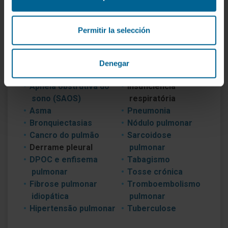
incluindo centros dos Estados Unidos, e têm
ampla experiência no diagnóstico e
tratamento de todas as doenças respiratórias,
Permitir la selección
tanto as comuns como as menos frequentes.
Denegar
Doenças que tratamos
Apneia obstrutiva do
Insuficiência
sono (SAOS)
respiratória
Asma
Pneumonia
Bronquiectasias
Nódulo pulmonar
Cancro do pulmão
Sarcoidose
Derrame pleural
pulmonar
DPOC e enfisema
Tabagismo
pulmonar
Tosse crónica
Fibrose pulmonar
Tromboembolismo
idiopática
pulmonar
Hipertensão pulmonar
Tuberculose