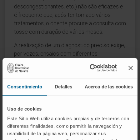
descongestionantes, etc.) não são eficazes e
é frequente que, após ter tomado vários
tratamentos, o doente procure a consulta com
tosse com duração de vários meses.
A realização de um diagnóstico preciso exige,
por vezes, ensaios com diferentes
tratamentos. No entanto, uma vez
estabelecido, o tratamento é geralmente
muito eficaz.
Consentimiento
Detalles
Acerca de las cookies
SOLICITE MAIS INFORMAÇÕES SOBRE O TRATAMENTO
Uso de cookies
Este Sitio Web utiliza cookies propias y de terceros con
diferentes finalidades, como permitir la navegación y
usabilidad de la página web, personalizar sus