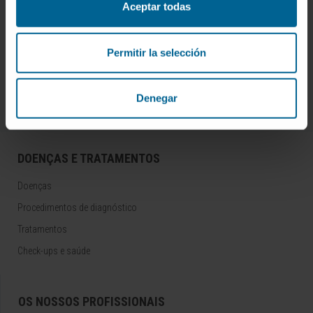
Aceptar todas
Inscrever-se no nosso boletim
Permitir la selección
ASSINAR
Siga-nos
Denegar
DOENÇAS E TRATAMENTOS
Doenças
Procedimentos de diagnóstico
Tratamentos
Check-ups e saúde
OS NOSSOS PROFISSIONAIS