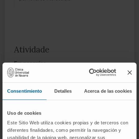
Atividade
Em pesquisa
Participou na elaboração de 7 publicações
em revistas científicas nacionais e
internacionais.
Consentimiento
Detalles
Acerca de las cookies
Coautora do capítulo “Derrame pleural” do
livro
Balcells
– 24.ª edição, e do capítulo
Uso de cookies
“Novas Tecnologias” no livro
Diagnóstico e
tratamento dos distúrbios respiratórios do
Este Sitio Web utiliza cookies propias y de terceros con
sono
– 2.ª edição.
diferentes finalidades, como permitir la navegación y
usabilidad de la página web, personalizar sus
Apresentou várias comunicações orais e