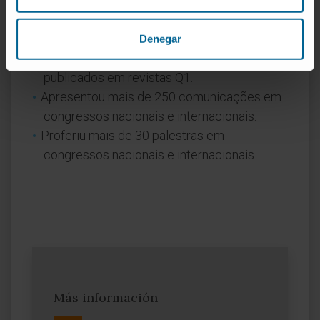
Em pesquisa
Escreveu mais de 150 artigos indexados no
Denegar
PubMed, sendo cerca de um terço
publicados em revistas Q1.
Apresentou mais de 250 comunicações em
congressos nacionais e internacionais.
Proferiu mais de 30 palestras em
congressos nacionais e internacionais.
Más información