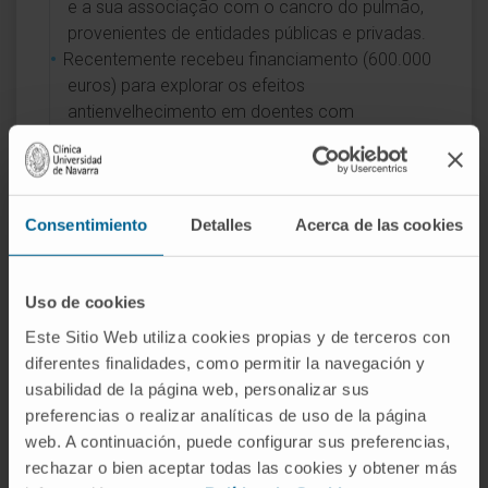
e a sua associação com o cancro do pulmão,
provenientes de entidades públicas e privadas.
Recentemente recebeu financiamento (600.000
euros) para explorar os efeitos
antienvelhecimento em doentes com
DPOC/Enfisema, do ISCIII e da SEPAR.
ÁREAS DE INTERESSE
Consentimiento
Detalles
Acerca de las cookies
DPOC, enfisema e a sua relação com o
cancro
do pulmão
e as doenças cardiovasculares.
Uso de cookies
Determinação da prevalência e do impacto das
Este Sitio Web utiliza cookies propias y de terceros con
comorbilidades associadas à DPOC através de
diferentes finalidades, como permitir la navegación y
TAC torácica.
usabilidad de la página web, personalizar sus
Determinação da composição corporal através
preferencias o realizar analíticas de uso de la página
de TAC de baixa dose em doentes com DPOC e
web. A continuación, puede configurar sus preferencias,
a sua relação com a história natural da doença.
rechazar o bien aceptar todas las cookies y obtener más
Impacto da Metformina como agente