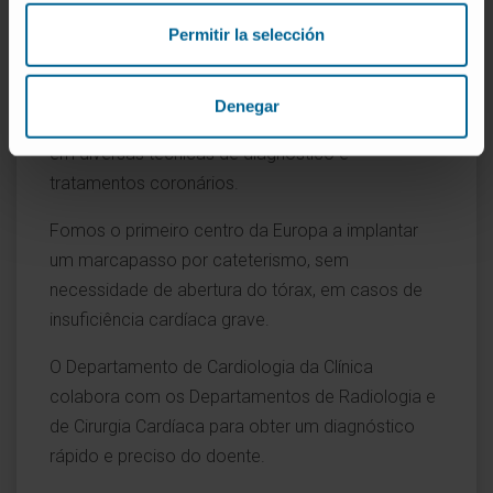
Navarra
Permitir la selección
O Departamento de Cardiologia da Clínica
Denegar
Universidad de Navarra é um centro de referência
em diversas técnicas de diagnóstico e
tratamentos coronários.
Fomos o primeiro centro da Europa a implantar
um marcapasso por cateterismo, sem
necessidade de abertura do tórax, em casos de
insuficiência cardíaca grave.
O Departamento de Cardiologia da Clínica
colabora com os Departamentos de Radiologia e
de Cirurgia Cardíaca para obter um diagnóstico
rápido e preciso do doente.