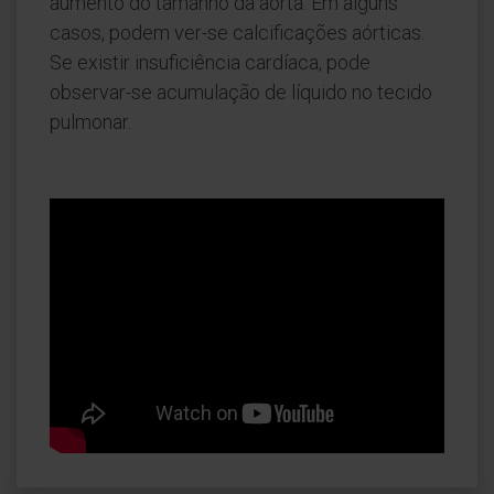
aumento do tamanho da aorta. Em alguns
casos, podem ver-se calcificações aórticas.
Se existir insuficiência cardíaca, pode
observar-se acumulação de líquido no tecido
pulmonar.