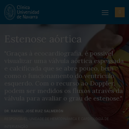
Estenose aórtica
"Graças à ecocardiografia, é possível
visualizar uma válvula aórtica espessada
e calcificada que se abre pouco, bem
como o funcionamento do ventrículo
esquerdo. Com o recurso ao Doppler,
podem ser medidos os fluxos através da
válvula para avaliar o grau de estenose."
DR. RAFAEL JOSÉ RUIZ SALMERÓN
RESPONSÁVEL. UNIDADE DE HEMODINÂMICA E CARDIOLOGIA DE
INTERVENÇÃO