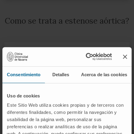
Como se trata a estenose aórtica?
O tratamento depende dos sintomas e do
estado do coração e dos pulmões.
Consentimiento
Detalles
Acerca de las cookies
Pessoas com sintomas ligeiros ou sem
sintomas podem não necessitar de
Uso de cookies
tratamento, e pode ser necessário
internamento para estabelecer o diagnóstico
Este Sitio Web utiliza cookies propias y de terceros con
ou para tratar sintomas graves.
diferentes finalidades, como permitir la navegación y
usabilidad de la página web, personalizar sus
Os medicamentos utilizados incluem, entre
preferencias o realizar analíticas de uso de la página
outros, diuréticos, nitratos ou
web. A continuación, puede configurar sus preferencias,