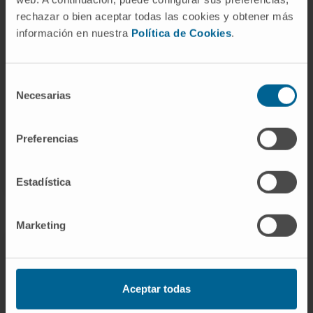
rechazar o bien aceptar todas las cookies y obtener más
betabloqueadores. A digoxina pode ser
información en nuestra
Política de Cookies
.
utilizada para tratar a fibrilhação auricular. Os
anticoagulantes são utilizados para evitar a
formação de coágulos que possam viajar para
Selección
outras partes do corpo.
Necesarias
de
consentimiento
Preferencias
SOLICITE MAIS INFORMAÇÕES SOBRE O TRATAMENTO
Estadística
Marketing
O Departamento de
Cardiologia
Aceptar todas
da Clínica Universidad de