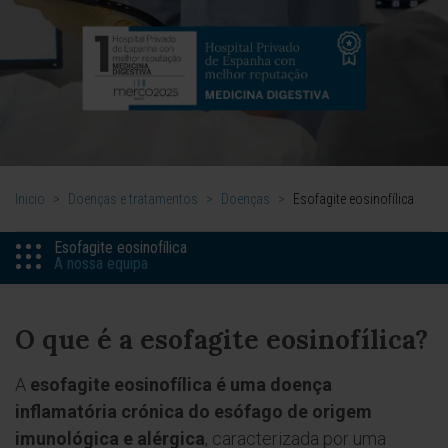
Inicio
>
Doenças e tratamentos
>
Doenças
>
Esofagite eosinofílica
Esofagite eosinofílica
A nossa equipa
O que é a esofagite eosinofílica?
A
esofagite eosinofílica é uma doença
inflamatória crónica do esófago de origem
imunológica e alérgica
, caracterizada por uma