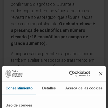
confirmar o diagnóstico. Durante a
endoscopia, colhem-se várias amostras do
revestimento esofágico, que são analisadas
pelo anatomopatologista.
O achado-chave é
a presença de eosinófilos em número
elevado (≥15 eosinófilos por campo de
grande aumento).
A biópsia não só permite diagnosticar, como
também avaliar a resposta ao tratamento em
controlos posteriores. É um exame seguro,
bem tolerado e essencial para diferenciar a
esofagite eosinofílica de outras causas de
inflamação esofágica.
Consentimiento
Detalles
Acerca de las cookies
Uso de cookies