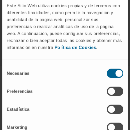
Este Sitio Web utiliza cookies propias y de terceros con
Como se trata a esofagite
diferentes finalidades, como permitir la navegación y
usabilidad de la página web, personalizar sus
eosinofílica?
preferencias o realizar analíticas de uso de la página
web. A continuación, puede configurar sus preferencias,
O objetivo principal é reduzir a inflamação do esófago,
rechazar o bien aceptar todas las cookies y obtener más
aliviar os sintomas e prevenir complicações a longo
información en nuestra
Política de Cookies
.
prazo.
Selección
Necesarias
de
consentimiento
Tratamento de
Tratamento de
Dilatação
primeira linha
segunda linha
esofágica
Preferencias
Inibidores da bomba de protões (IBP)
Estadística
Embora os IBP — como omeprazol, esomeprazol ou
pantoprazol — sejam habitualmente utilizados para
Marketing
tratar o refluxo ácido, comprovou-se que também