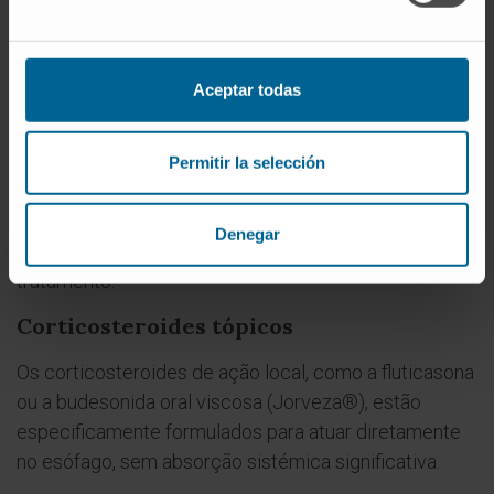
exercem um efeito anti-inflamatório na mucosa
esofágica em doentes com esofagite eosinofílica.
Aceptar todas
Aproximadamente 50% dos doentes respondem
favoravelmente, com melhoria tanto dos sintomas
como dos achados inflamatórios na biópsia. São
Permitir la selección
medicamentos de utilização simples, amplamente
disponíveis e com um perfil de segurança favorável, o
Denegar
que os torna uma das primeiras opções de
tratamento.
Corticosteroides tópicos
Os corticosteroides de ação local, como a fluticasona
ou a budesonida oral viscosa (Jorveza®), estão
especificamente formulados para atuar diretamente
no esófago, sem absorção sistémica significativa.