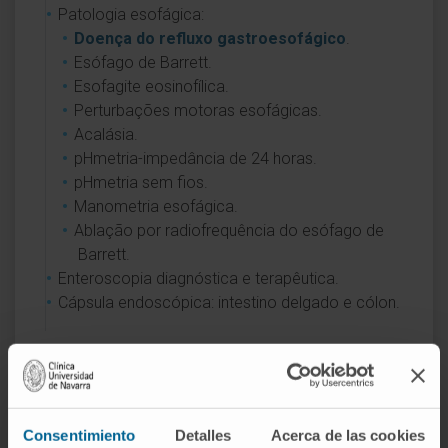
Patologia esofágica:
Doença do refluxo gastroesofágico
.
Esófago de Barrett.
Esofagite eosinofílica.
Perturbações motoras esofágicas.
Acalásia.
pHmetria-impedância de 24 horas.
pHmetria sem fios.
Manometria esofágica.
Ablação por radiofrequência do esófago de
Barrett.
Enteroscopia diagnóstica e terapêutica.
Cápsula endoscópica: intestino delgado e cólon.
Consentimiento
Detalles
Acerca de las cookies