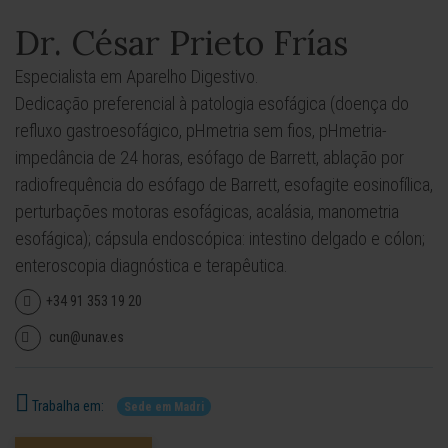
Dr. César Prieto Frías
Especialista em Aparelho Digestivo.
Dedicação preferencial à patologia esofágica (doença do
refluxo gastroesofágico, pHmetria sem fios, pHmetria-
impedância de 24 horas, esófago de Barrett, ablação por
radiofrequência do esófago de Barrett, esofagite eosinofílica,
perturbações motoras esofágicas, acalásia, manometria
esofágica); cápsula endoscópica: intestino delgado e cólon;
enteroscopia diagnóstica e terapêutica.
+34 91 353 19 20
cun@unav.es
Trabalha em:
Sede em Madri