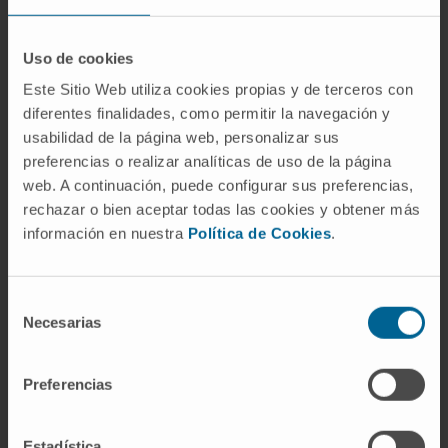
Atividade
Uso de cookies
No ensino
Professor associado da Faculdade de
Este Sitio Web utiliza cookies propias y de terceros con
diferentes finalidades, como permitir la navegación y
Medicina da Universidade de Navarra.
usabilidad de la página web, personalizar sus
Coordenador do 3.º ano do Curso de
preferencias o realizar analíticas de uso de la página
Medicina na Clínica Universidad de Navarra,
web. A continuación, puede configurar sus preferencias,
sede de Madrid, a partir do ano letivo de
rechazar o bien aceptar todas las cookies y obtener más
2022.
información en nuestra
Política de Cookies
.
Responsável pela unidade curricular
Médicas II do 3.º ano do Curso de Medicina
Selección
na Clínica Universidad de Navarra a partir do
Necesarias
de
ano letivo de 2022.
consentimiento
Tutor de alunos da Faculdade de Medicina.
Preferencias
Anos letivos 2008–2017 e 2022–2024.
Em pesquisa
Estadística