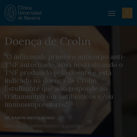
Doença de Crohn
"O infliximab, primeiro anticorpo anti-
TNF autorizado, atua neutralizando o
TNF produzido pelo doente e está
indicado na doença de Crohn
fistulizante que não responde ao
tratamento com antibióticos e/ou
imunossupressores."
DR. RAMÓN ANGÓS MUSGO
ESPECIALISTA. DEPARTAMENTO DE DIGESTIVO