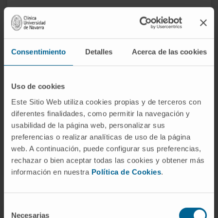
Na fase de remissão, deve tentar-se
suspender, embora nem sempre seja possível,
a toma de corticoides, mantendo o 5-ASA
Consentimiento
Detalles
Acerca de las cookies
como tratamento de manutenção.
A cirurgia tem um papel sobretudo no
Uso de cookies
tratamento das complicações (megacólon
tóxico, perfuração, abcessos, áreas
Este Sitio Web utiliza cookies propias y de terceros con
estenóticas, fístulas, malignização...).
diferentes finalidades, como permitir la navegación y
usabilidad de la página web, personalizar sus
preferencias o realizar analíticas de uso de la página
web. A continuación, puede configurar sus preferencias,
SOLICITE MAIS INFORMAÇÕES SOBRE O TRATAMENTO
rechazar o bien aceptar todas las cookies y obtener más
información en nuestra
Política de Cookies
.
Selección
Necesarias
de