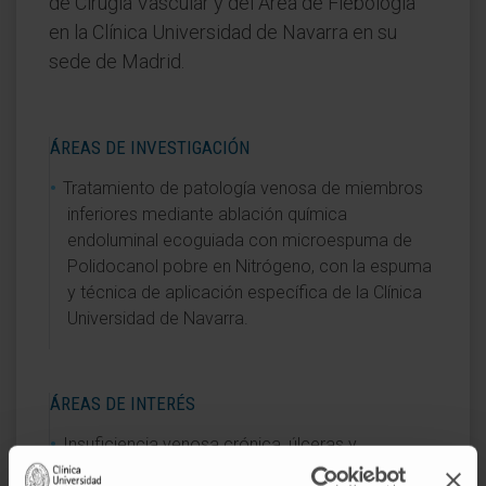
de Cirugía Vascular y del Área de Flebología
en la Clínica Universidad de Navarra en su
sede de Madrid.
ÁREAS DE INVESTIGACIÓN
Tratamiento de patología venosa de miembros
inferiores mediante ablación química
endoluminal ecoguiada con microespuma de
Polidocanol pobre en Nitrógeno, con la espuma
y técnica de aplicación específica de la Clínica
Universidad de Navarra.
ÁREAS DE INTERÉS
Insuficiencia venosa crónica, úlceras y
malformaciones vasculares.