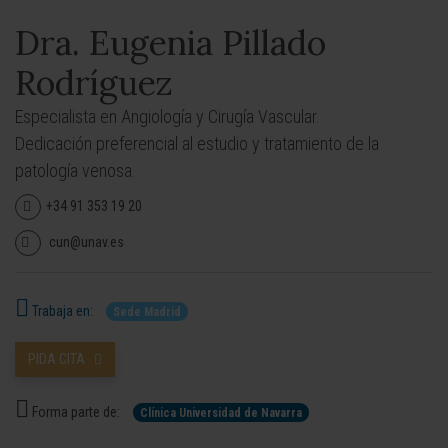
Dra. Eugenia Pillado
Rodríguez
Especialista en Angiología y Cirugía Vascular.
Dedicación preferencial al estudio y tratamiento de la
patología venosa.
+34 91 353 19 20
cun@unav.es
Trabaja en:
Sede Madrid
PIDA CITA
Forma parte de:
Clínica Universidad de Navarra