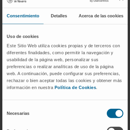
Microespuma de Polidocanol pobre en
nitrógeno.
Consentimiento
Detalles
Acerca de las cookies
Uso de cookies
Este Sitio Web utiliza cookies propias y de terceros con
diferentes finalidades, como permitir la navegación y
Actividad
usabilidad de la página web, personalizar sus
preferencias o realizar analíticas de uso de la página
En docencia
web. A continuación, puede configurar sus preferencias,
Docencia Práctica Asignatura troncal 3º
rechazar o bien aceptar todas las cookies y obtener más
curso Grado de Medicina.
información en nuestra
Política de Cookies
.
En investigación
Ha colaborado con publicaciones de
Selección
Necesarias
capítulos en 11 libros de la especialidad.
de
consentimiento
Ha publicado artículos en 3 revistas.
Ha colaborado con aportaciones en 19