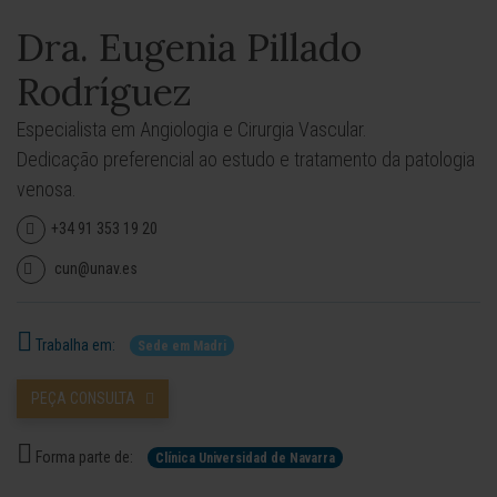
Dra. Eugenia Pillado
Rodríguez
Especialista em Angiologia e Cirurgia Vascular.
Dedicação preferencial ao estudo e tratamento da patologia
venosa.
+34 91 353 19 20
cun@unav.es
Trabalha em:
Sede em Madri
PEÇA CONSULTA
Forma parte de:
Clínica Universidad de Navarra