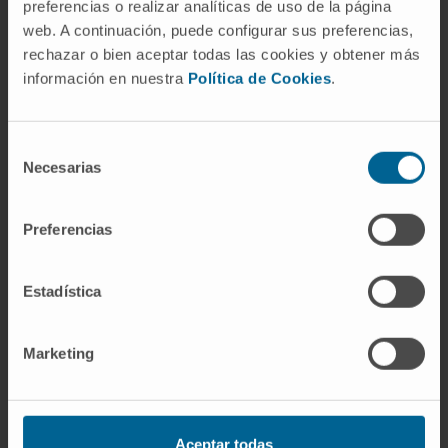
preferencias o realizar analíticas de uso de la página
Microespuma de Polidocanol pobre em
web. A continuación, puede configurar sus preferencias,
nitrogénio.
rechazar o bien aceptar todas las cookies y obtener más
información en nuestra
Política de Cookies
.
Selección
Necesarias
de
Atividade
consentimiento
Preferencias
No ensino
Docência prática da unidade curricular
Estadística
nuclear do 3.º ano do Curso de Medicina.
Em pesquisa
Marketing
Colaborou com capítulos em 11 livros da
especialidade.
Publicou artigos em 3 revistas.
Aceptar todas
Colaborou com contributos em 19