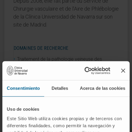
Depuis 2008, elle fait partie du Service de
Chirurgie vasculaire et de l’Aire de Phlébologie
de la Clínica Universidad de Navarra sur son
site de Madrid.
DOMAINES DE RECHERCHE
Traitement de la pathologie veineuse des
membres inférieurs par ablation chimique
endoluminale échoguidée avec micro-mousse
de polidocanol pauvre en azote, avec la
mousse et la technique d’application spécifique
Consentimiento
Detalles
Acerca de las cookies
de la Clínica Universidad de Navarra.
Uso de cookies
DOMAINES D'INTÉRÊT
Este Sitio Web utiliza cookies propias y de terceros con
diferentes finalidades, como permitir la navegación y
Insuffisance veineuse chronique, ulcères et