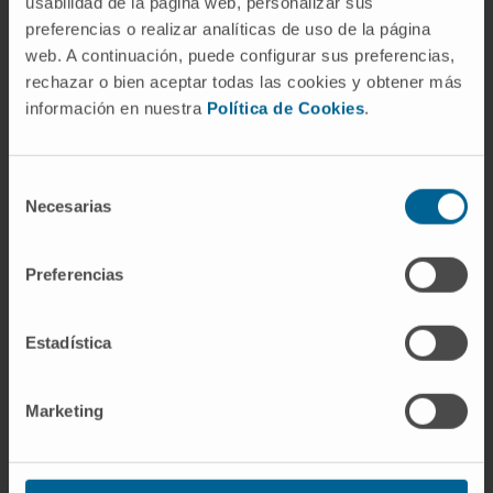
usabilidad de la página web, personalizar sus
malformations vasculaires.
preferencias o realizar analíticas de uso de la página
Micro-mousse de polidocanol pauvre en azote.
web. A continuación, puede configurar sus preferencias,
rechazar o bien aceptar todas las cookies y obtener más
información en nuestra
Política de Cookies
.
Selección
Necesarias
de
Activité
consentimiento
En enseignement
Preferencias
Enseignement pratique de l’unité
d’enseignement tronc commun de 3e année
Estadística
du Grade de Médecine.
En recherche
Marketing
Elle a collaboré à la publication de chapitres
dans 11 livres de la spécialité.