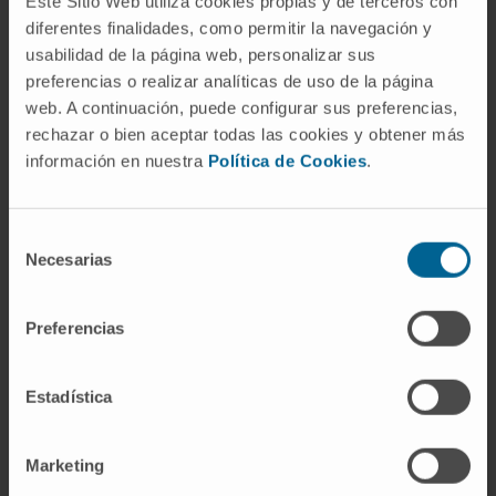
Este Sitio Web utiliza cookies propias y de terceros con
¿Quiere participar en este
diferentes finalidades, como permitir la navegación y
ensayo?
usabilidad de la página web, personalizar sus
preferencias o realizar analíticas de uso de la página
Solicite una cita para que nuestros
web. A continuación, puede configurar sus preferencias,
especialistas valoren si cumple las
rechazar o bien aceptar todas las cookies y obtener más
condiciones para participar en este ensayo
información en nuestra
Política de Cookies
.
clínico
Selección
QUIERO SOLICITAR UNA CITA
Necesarias
de
consentimiento
Preferencias
Estadística
Marketing