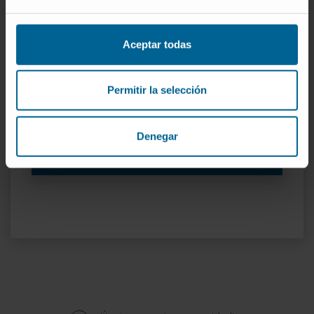
¿Prefiere enviarnos sus informes?
Aceptar todas
Si lo prefiere, puede enviarnos su información
médica y nuestros especialistas valorarán su
caso sin necesidad de venir a la Clínica.
Permitir la selección
QUIERO SOLICITAR UNA SEGUNDA OPINIÓN
Denegar