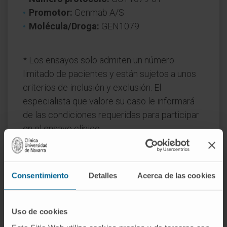
Promotor:
Genmab A/S
Molécula/Droga:
GEN1079
* Los ensayos solo admiten un número
limitado de pacientes y están sujetos a unos
criterios de inclusión y exclusión. El
especialista que valore su caso le informará
de las condiciones requeridas para participar
en el ensayo clínico.
Consentimiento
Detalles
Acerca de las cookies
Uso de cookies