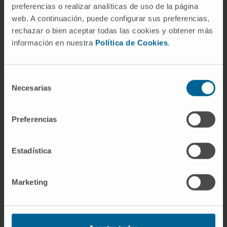
condiciones para participar en este ensayo
preferencias o realizar analíticas de uso de la página
web. A continuación, puede configurar sus preferencias,
clínico
rechazar o bien aceptar todas las cookies y obtener más
información en nuestra
Política de Cookies
.
QUIERO SOLICITAR UNA CITA
Selección
Necesarias
de
consentimiento
Preferencias
Estadística
¿Prefiere enviarnos sus informes?
Marketing
Si lo prefiere, puede enviarnos su información
médica y nuestros especialistas valorarán su
caso sin necesidad de venir a la Clínica.