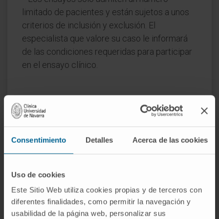
limitado de pacientes y están sujetos a unos
criterios de inclusión y exclusión. El
especialista que valore su caso le informará
de las condiciones requeridas para participar
en el ensayo clínico.
Consentimiento
Detalles
Acerca de las cookies
¿Quiere participar en este
Uso de cookies
ensayo?
Este Sitio Web utiliza cookies propias y de terceros con
Solicite una cita para que nuestros
diferentes finalidades, como permitir la navegación y
especialistas valoren si cumple las
usabilidad de la página web, personalizar sus