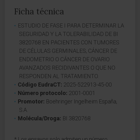
Ficha técnica
ESTUDIO DE FASE I PARA DETERMINAR LA
SEGURIDAD Y LA TOLERABILIDAD DE BI
3820768 EN PACIENTES CON TUMORES
DE CÉLULAS GERMINALES, CÁNCER DE
ENDOMETRIO O CÁNCER DE OVARIO
AVANZADOS RECIDIVANTES O QUE NO
RESPONDEN AL TRATAMIENTO.
Código EudraCT:
2025-522913-45-00
Número protocolo:
2001-0001
Promotor:
Boehringer Ingelheim España,
S.A.
Molécula/Droga:
BI 3820768
* Los ensayos solo admiten un número