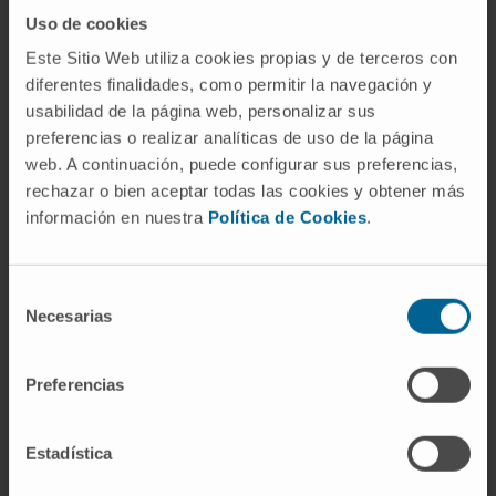
de Navarre.
Uso de cookies
Este Sitio Web utiliza cookies propias y de terceros con
En recherche
diferentes finalidades, como permitir la navegación y
Auteure et coauteure de plus de 10
usabilidad de la página web, personalizar sus
communications scientifiques lors de
preferencias o realizar analíticas de uso de la página
congrès nationaux et internationaux, ainsi
web. A continuación, puede configurar sus preferencias,
que d’éditoriaux de vulgarisation
rechazar o bien aceptar todas las cookies y obtener más
información en nuestra
Política de Cookies
.
scientifique.
Coauteure de 4 publications scientifiques
dans des revues indexées.
Selección
Necesarias
de
consentimiento
Preferencias
Estadística