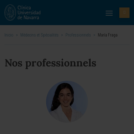
Inicio
>
Médecins et Spécialités
>
Professionnels
>
María Fraga
Nos professionnels