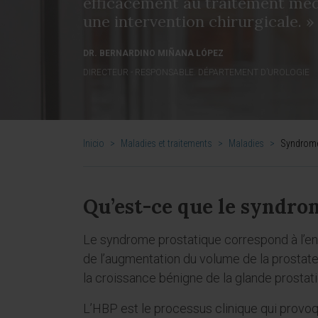
efficacement au traitement médi
une intervention chirurgicale. »
DR. BERNARDINO MIÑANA LÓPEZ
DIRECTEUR - RESPONSABLE. DÉPARTEMENT D’UROLOGIE
Inicio
>
Maladies et traitements
>
Maladies
>
Syndrome
Qu’est-ce que le syndro
Le syndrome prostatique correspond à l’e
de l’augmentation du volume de la prostate.
la croissance bénigne de la glande prosta
L’HBP est le processus clinique qui provo