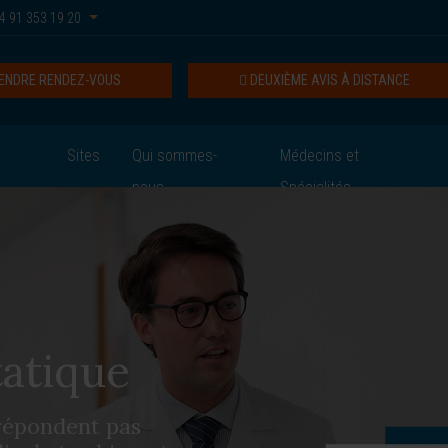
4 91 353 19 20
ENDRE RENDEZ-VOUS
DEUXIÈME AVIS À DISTANCE
Sites
Qui sommes-
Médecins et
nous
Spécialités
atique
 répondent pas