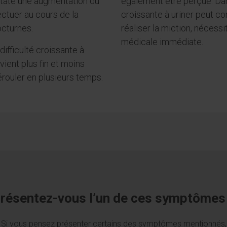
nstate une augmentation du
également être perçue. Dans
ectuer au cours de la
croissante à uriner peut con
octurnes.
réaliser la miction, nécess
médicale immédiate.
ifficulté croissante à
devient plus fin et moins
érouler en plusieurs temps.
résentez-vous l’un de ces symptômes
Si vous pensez présenter certains des symptômes mentionnés,