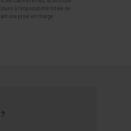
 les cas extrêmes, la difficulté
duire à l’impossibilité totale de
itant une prise en charge
 ?