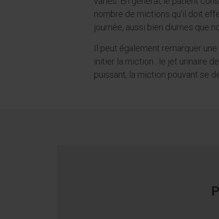
variés. En général, le patient co
nombre de mictions qu’il doit eff
journée, aussi bien diurnes que n
Il peut également remarquer une d
initier la miction : le jet urinaire 
puissant, la miction pouvant se d
P