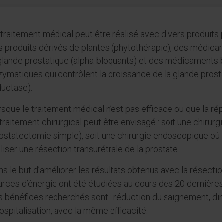
traitement médical peut être réalisé avec divers produits
 produits dérivés de plantes (phytothérapie), des médicam
 glande prostatique (alpha-bloquants) et des médicaments
ymatiques qui contrôlent la croissance de la glande prostat
ductase).
sque le traitement médical n’est pas efficace ou que la ré
traitement chirurgical peut être envisagé : soit une chirur
ostatectomie simple), soit une chirurgie endoscopique où l’o
liser une résection transurétrale de la prostate.
s le but d’améliorer les résultats obtenus avec la résectio
urces d’énergie ont été étudiées au cours des 20 dernière
s bénéfices recherchés sont : réduction du saignement, di
ospitalisation, avec la même efficacité.