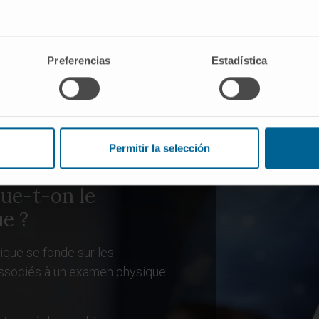
és de 80 ans présenteront
Il s’agit d’une affection t
nce de la prostate. La
80 ans.
chirurgicale est de 29 %.
Preferencias
Estadística
Permitir la selección
ue-t-on le
e ?
ique se fonde sur les
 associés à un examen physique