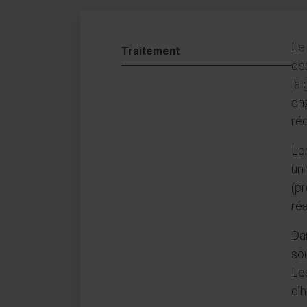
Le 
Traitement
des
la
enz
ré
Lor
un 
(pr
réa
Dan
so
Le
d’h