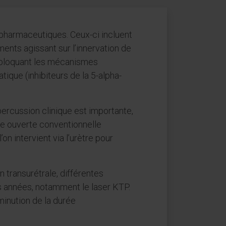
 pharmaceutiques. Ceux-ci incluent
ents agissant sur l’innervation de
 bloquant les mécanismes
ique (inhibiteurs de la 5-alpha-
percussion clinique est importante,
gie ouverte conventionnelle
n intervient via l’urètre pour
n transurétrale, différentes
s années, notamment le laser KTP.
minution de la durée