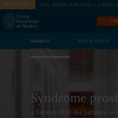
ESPACE PATIENT
NAVARRE
+34 948 255 400
MADRID
+3
SIÈGES :
PR
Maladies et
Bilans de santé et
traitements
prévention
Syndrome prost
« Environ 30 % des patients ne