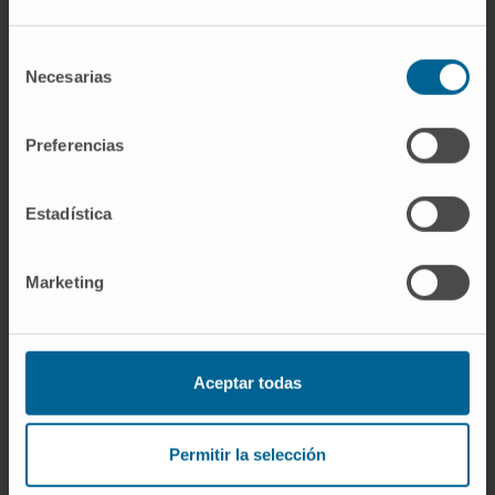
ressources techniques et humaines
nécessaires pour offrir une prise en charge
Selección
globale et spécifique à chaque patient.
Necesarias
de
consentimiento
Nous sommes l’un des rares centres à
Preferencias
disposer d’un laboratoire de microchirurgie
destiné à l’amélioration de la pratique clinique.
Estadística
Organisés en unités spécialisées
Cornée et surface oculaire
Marketing
Rétine
Ophtalmologie générale
Défauts de réfraction
Oculoplastie
Aceptar todas
Ophtalmologie pédiatrique
Permitir la selección