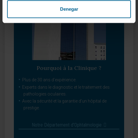
Denegar
Pourquoi à la Clinique ?
Plus de 30 ans d’expérience.
Experts dans le diagnostic et le traitement des
pathologies oculaires.
Avec la sécurité et la garantie d’un hôpital de
prestige.
Notre Département d’Ophtalmologie