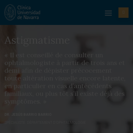
Astigmatisme
« Il est conseillé de consulter un
ophtalmologiste à partir de trois ans et
demi afin de dépister précocement
toute altération visuelle encore latente,
en particulier en cas d’antécédents
familiaux, ou plus tôt s’il existe déjà des
symptômes. »
DR. JESÚS BARRIO BARRIO
SPÉCIALISTE. DÉPARTEMENT D’OPHTALMOLOGIE