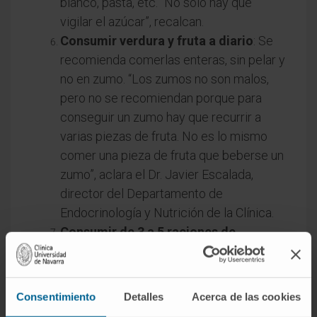
blanco, pasta, etc. “No solo hay que
vigilar el azúcar”, recalcan.
Consumir verdura y fruta a diario
: Se
recomienda comerlas enteras, sin pelar y
no en zumo. “Los zumos no son malos,
pero no se recomiendan porque para
conseguir un zumo hay que recurrir a
varias piezas de fruta. No es lo mismo
comer una pieza de fruta que beberse un
zumo”, aclara el Dr. Javier Escalada,
director del Departamento de
Endocrinología y Nutrición de la Clínica.
Consumir de 3 a 5 raciones de
pescado, dos de ellas de pescado
azul
: “El pescado es otra fuente de
proteínas y grasas tipo omega 3 de
Consentimiento
Detalles
Acerca de las cookies
calidad, por lo cual apuntamos a de 3 a 5