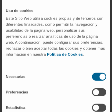
raciones semanales, de las cuales dos
sean de pescado azul”.
Uso de cookies
Tomar leche o yogures naturales sin
Este Sitio Web utiliza cookies propias y de terceros con
edulcorar todos los días
: La leche -que
diferentes finalidades, como permitir la navegación y
no las bebidas vegetales- y los yogures -
usabilidad de la página web, personalizar sus
preferencias o realizar analíticas de uso de la página
naturales o sin edulcorar- se deben
web. A continuación, puede configurar sus preferencias,
tomar todos los días. Y cuando hablamos
rechazar o bien aceptar todas las cookies y obtener más
de yogures no nos referimos a otros
información en nuestra
Política de Cookies
.
postres del tipo de flanes o natillas”,
apuntan.
No salir de casa sin desayunar
: “De
Selección
Necesarias
hecho, existe una relación de mayores
de
consentimiento
índices de obesidad en menores que no
desayunan y estos, además, suelen
Preferencias
obtener un menor rendimiento escolar”.
Potenciar la educación nutricional en
Estadística
todos los ámbitos.