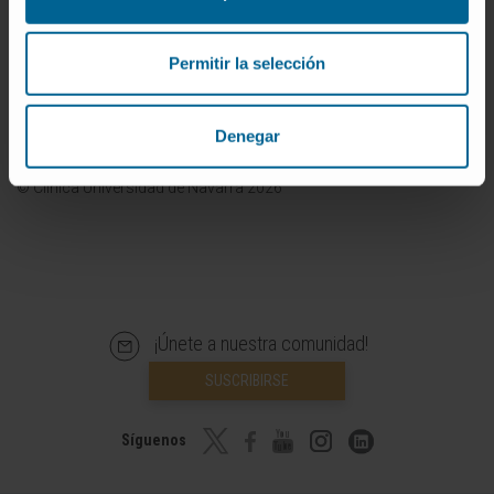
diagnóstico, tratamiento o recomendaciones de profesionales de
la salud. Siempre es esencial consultar a un médico o especialista
Permitir la selección
para tratar cualquier condición o síntoma médico. La Clínica
Universidad de Navarra no se responsabiliza por el uso
inapropiado o la interpretación de la información contenida en
Denegar
este diccionario.
Infografías realizadas con https://BioRender.com
© Clínica Universidad de Navarra 2026
¡Únete a nuestra comunidad!
SUSCRIBIRSE
Síguenos