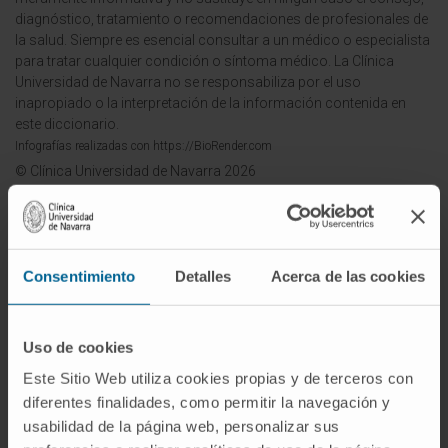
diagnóstico, tratamiento o recomendaciones de profesionales de
la salud. Siempre es esencial consultar a un médico o especialista
para tratar cualquier condición o síntoma médico. La Clínica
Universidad de Navarra no se responsabiliza por el uso
inapropiado o la interpretación de la información contenida en
este diccionario.
Infografías realizadas con https://BioRender.com
© Clínica Universidad de Navarra 2026
Consentimiento
Detalles
Acerca de las cookies
¡Únete a nuestra comunidad!
Uso de cookies
SUSCRIBIRSE
Este Sitio Web utiliza cookies propias y de terceros con
Síguenos
diferentes finalidades, como permitir la navegación y
usabilidad de la página web, personalizar sus