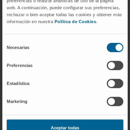
preferencias o realizar analíticas de uso de la página
web. A continuación, puede configurar sus preferencias,
ENFERMEDADES Y TRATAMIENTOS
rechazar o bien aceptar todas las cookies y obtener más
información en nuestra
Política de Cookies
.
Enfermedades
Pruebas diagnósticas
Tratamientos
Selección
Necesarias
de
Cuidados en casa
consentimiento
Chequeos y salud
Preferencias
NUESTROS PROFESIONALES
Estadística
Cancer Center
Conozca a los profesionales
Marketing
Servicios médicos
Trabaje con nosotros
Aceptar todas