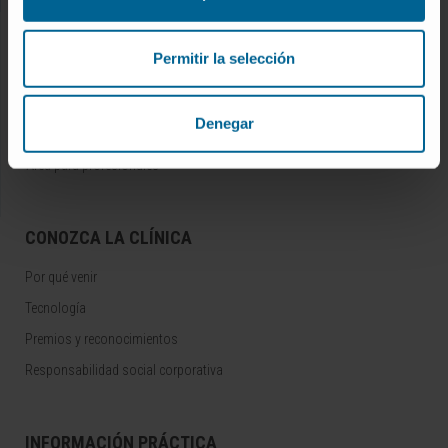
INVESTIGACIÓN Y DOCENCIA
Permitir la selección
Ensayos clínicos
Docencia y formación
Denegar
Residentes y Unidades Docentes
Área para profesionales
CONOZCA LA CLÍNICA
Por qué venir
Tecnología
Premios y reconocimientos
Responsabilidad social corporativa
INFORMACIÓN PRÁCTICA