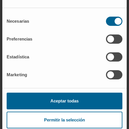
Hiponatremia severa
Selección
Solución salina hipertónica:
Administrada
Necesarias
de
en entornos hospitalarios para aumentar
consentimiento
rápidamente los niveles de sodio.
Preferencias
Fármacos:
Como antagonistas de la
vasopresina en casos de SIADH.
Estadística
Cuándo acudir al médico
Marketing
Es importante buscar atención médica si se
presentan los siguientes síntomas:
Dolor de cabeza persistente asociado con
Aceptar todas
confusión.
Náuseas y vómitos inexplicables.
Permitir la selección
Fatiga severa y debilidad extrema.
Convulsiones o pérdida del conocimiento.