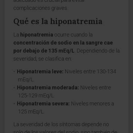
complicaciones graves.
Qué es la hiponatremia
La
hiponatremia
ocurre cuando la
concentración de sodio en la sangre cae
por debajo de 135 mEq/L
. Dependiendo de la
severidad, se clasifica en:
Hiponatremia leve:
Niveles entre 130-134
mEq/L.
Hiponatremia moderada:
Niveles entre
125-129 mEq/L.
Hiponatremia severa:
Niveles menores a
125 mEq/L.
La severidad de los síntomas depende no
solo de los valores del sodio, sino también de