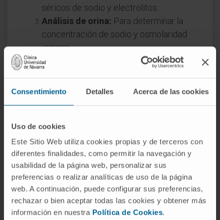
séricos de sodio y electrolitos.
Análisis de orina:
Para determinar la
concentración de sodio y osmolaridad
urinaria.
Tratamiento de la
hiponatremia
Consentimiento
Detalles
Acerca de las cookies
El
tratamiento de la hiponatremia
depende
de su causa, severidad y rapidez de aparición.
Uso de cookies
Las opciones incluyen:
Este Sitio Web utiliza cookies propias y de terceros con
Hiponatremia leve
diferentes finalidades, como permitir la navegación y
usabilidad de la página web, personalizar sus
Restricción de líquidos para corregir el
preferencias o realizar analíticas de uso de la página
balance hídrico.
web. A continuación, puede configurar sus preferencias,
Ajustes en la medicación que contribuyan al
rechazar o bien aceptar todas las cookies y obtener más
información en nuestra
Política de Cookies
.
trastorno.