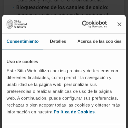
Bloqueadores de los canales de calcio:
Ayudan a relajar el miocardio y mejorar el
llenado ventricular.
Anticoagulantes:
En pacientes con riesgo
de tromboembolismo.
Consentimiento
Detalles
Acerca de las cookies
Intervenciones quirúrgicas y
procedimientos
Uso de cookies
Miomectomía septal:
Cirugía para eliminar
Este Sitio Web utiliza cookies propias y de terceros con
parte del tabique engrosado y aliviar la
diferentes finalidades, como permitir la navegación y
obstrucción.
usabilidad de la página web, personalizar sus
preferencias o realizar analíticas de uso de la página
Ablación con alcohol:
Procedimiento
web. A continuación, puede configurar sus preferencias,
mínimamente invasivo para reducir el
rechazar o bien aceptar todas las cookies y obtener más
grosor del tabique mediante la inyección de
información en nuestra
Política de Cookies
.
alcohol en las arterias septales.
Implante de desfibrilador automático