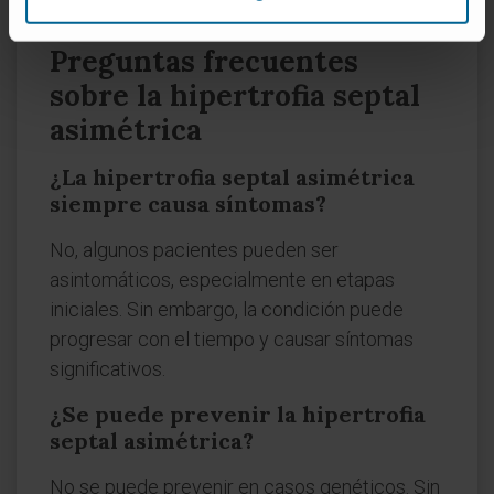
hipertrofia septal asimétrica
.
Preguntas frecuentes
sobre la hipertrofia septal
asimétrica
¿La hipertrofia septal asimétrica
siempre causa síntomas?
No, algunos pacientes pueden ser
asintomáticos, especialmente en etapas
iniciales. Sin embargo, la condición puede
progresar con el tiempo y causar síntomas
significativos.
¿Se puede prevenir la hipertrofia
septal asimétrica?
No se puede prevenir en casos genéticos. Sin