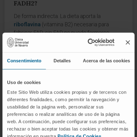
FADH2?
De forma indirecta. La dieta aporta la
riboflavina
(vitamina B2) necesaria para
fabricar FAD; sin FAD no puede formarse
FADH2. Pero la cantidad de FADH2 presente
en cada momento dentro de la mitocondria
depende de la actividad metabólica celular, no
Consentimiento
Detalles
Acerca de las cookies
directamente de lo que se haya ingerido.
¿Por qué el FADH2 produce menos
Uso de cookies
ATP que el NADH?
Este Sitio Web utiliza cookies propias y de terceros con
Porque sus electrones entran en la cadena
diferentes finalidades, como permitir la navegación y
respiratoria en el complejo II, que no bombea
usabilidad de la página web, personalizar sus
preferencias o realizar analíticas de uso de la página
protones al espacio intermembranoso. Los
web. A continuación, puede configurar sus preferencias,
electrones del NADH, en cambio, recorren un
rechazar o bien aceptar todas las cookies y obtener más
tramo adicional (el complejo I, que sí bombea
información en nuestra
Política de Cookies
.