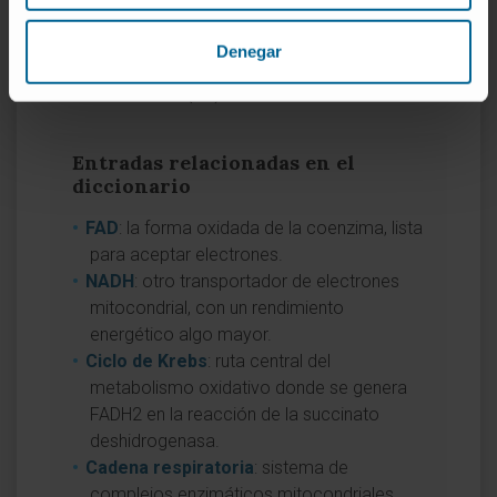
Watmough NJ, Frerman FE.
The electron
transfer flavoprotein: ubiquinone
Denegar
oxidoreductases
.
Biochim Biophys Acta
.
2010;1797(12):1910-1916.
Entradas relacionadas en el
diccionario
FAD
: la forma oxidada de la coenzima, lista
para aceptar electrones.
NADH
: otro transportador de electrones
mitocondrial, con un rendimiento
energético algo mayor.
Ciclo de Krebs
: ruta central del
metabolismo oxidativo donde se genera
FADH2 en la reacción de la succinato
deshidrogenasa.
Cadena respiratoria
: sistema de
complejos enzimáticos mitocondriales