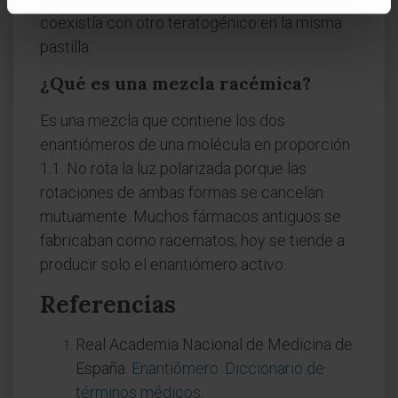
coexistía con otro teratogénico en la misma
pastilla.
¿Qué es una mezcla racémica?
Es una mezcla que contiene los dos
enantiómeros de una molécula en proporción
1:1. No rota la luz polarizada porque las
rotaciones de ambas formas se cancelan
mutuamente. Muchos fármacos antiguos se
fabricaban como racematos; hoy se tiende a
producir solo el enantiómero activo.
Referencias
Real Academia Nacional de Medicina de
España.
Enantiómero. Diccionario de
términos médicos
.