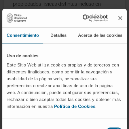
propiedades físicas distintas incluso en
entornos aquirales: diferente punto de fusión,
diferente solubilidad. La
quiralidad
es la
propiedad que subyace a toda esta familia de
relaciones geométricas.
Consentimiento
Detalles
Acerca de las cookies
Preguntas frecuentes
Uso de cookies
¿De dónde viene la palabra
Este Sitio Web utiliza cookies propias y de terceros con
enantiómero?
diferentes finalidades, como permitir la navegación y
usabilidad de la página web, personalizar sus
Del griego ἐνάντιος ("opuesto") y μέρος
preferencias o realizar analíticas de uso de la página
("parte"). Literalmente, "partes opuestas". El
web. A continuación, puede configurar sus preferencias,
término se introdujo en la nomenclatura
rechazar o bien aceptar todas las cookies y obtener más
química para designar las dos formas
información en nuestra
Política de Cookies
.
especulares de una molécula quiral.
¿Es lo mismo enantiómero que
Selección