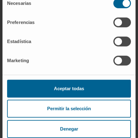
isómero?
Necesarias
de
consentimiento
No. Isómero es el concepto más general:
moléculas con la misma fórmula molecular
Preferencias
pero distinta estructura o disposición
espacial. Los enantiómeros son un subtipo
Estadística
concreto de isómeros (concretamente, de
estereoisómeros) que se caracterizan por ser
Marketing
imágenes especulares no superponibles.
¿Por qué importan los
enantiómeros en medicina?
Aceptar todas
Porque los receptores biológicos son quirales
y reconocen cada enantiómero de forma
Permitir la selección
distinta. Un enantiómero puede ser
terapéutico y el otro inactivo, o incluso nocivo.
La talidomida demostró las consecuencias de
Denegar
ignorar esa diferencia: el enantiómero sedante