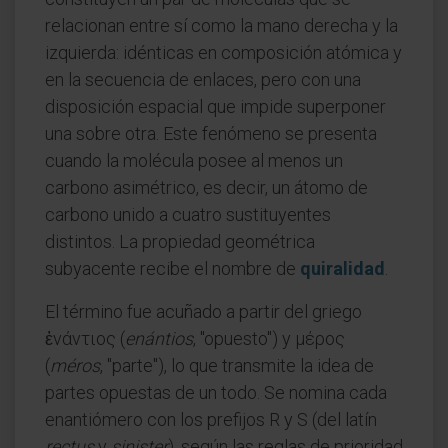
relacionan entre sí como la mano derecha y la
izquierda: idénticas en composición atómica y
en la secuencia de enlaces, pero con una
disposición espacial que impide superponer
una sobre otra. Este fenómeno se presenta
cuando la molécula posee al menos un
carbono asimétrico, es decir, un átomo de
carbono unido a cuatro sustituyentes
distintos. La propiedad geométrica
subyacente recibe el nombre de
quiralidad
.
El término fue acuñado a partir del griego
ἐνάντιος (
enántios
, "opuesto") y μέρος
(
méros
, "parte"), lo que transmite la idea de
partes opuestas de un todo. Se nomina cada
enantiómero con los prefijos R y S (del latín
rectus
y
sinister
), según las reglas de prioridad