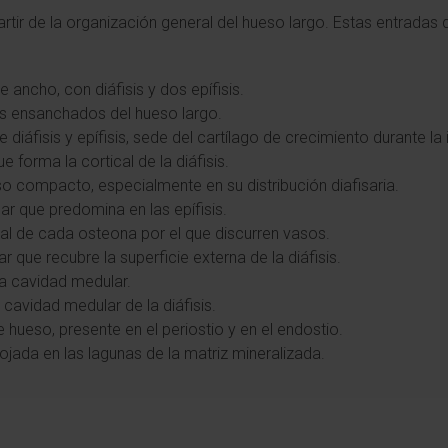
rtir de la organización general del hueso largo. Estas entradas
 ancho, con diáfisis y dos epífisis.
s ensanchados del hueso largo.
e diáfisis y epífisis, sede del cartílago de crecimiento durante la 
ue forma la cortical de la diáfisis.
so compacto, especialmente en su distribución diafisaria.
ular que predomina en las epífisis.
al de cada osteona por el que discurren vasos.
 que recubre la superficie externa de la diáfisis.
 la cavidad medular.
la cavidad medular de la diáfisis.
 hueso, presente en el periostio y en el endostio.
ojada en las lagunas de la matriz mineralizada.