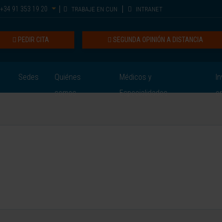
+34 91 353 19 20
TRABAJE EN CUN
INTRANET
PEDIR CITA
SEGUNDA OPINIÓN A DISTANCIA
Sedes
Quiénes
Médicos y
In
somos
Especialidades
e