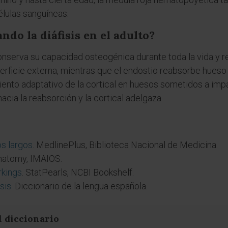
lulas sanguíneas.
ndo la diáfisis en el adulto?
o conserva su capacidad osteogénica durante toda la vida y
ficie externa, mientras que el endostio reabsorbe hueso en 
iento adaptativo de la cortical en huesos sometidos a impa
hacia la reabsorción y la cortical adelgaza.
s largos
. MedlinePlus, Biblioteca Nacional de Medicina.
Anatomy, IMAIOS.
kings
. StatPearls, NCBI Bookshelf.
isis
. Diccionario de la lengua española.
l diccionario