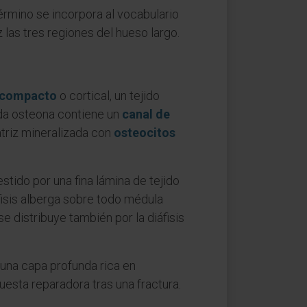
término se incorpora al vocabulario
 las tres regiones del hueso largo.
 compacto
o cortical, un tejido
ada osteona contiene un
canal de
atriz mineralizada con
osteocitos
estido por una fina lámina de tejido
áfisis alberga sobre todo médula
e distribuye también por la diáfisis
una capa profunda rica en
uesta reparadora tras una fractura.