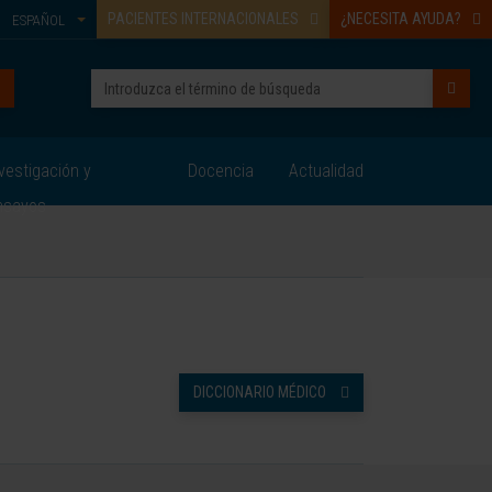
PACIENTES INTERNACIONALES
¿NECESITA AYUDA?
ESPAÑOL
vestigación y
Docencia
Actualidad
nsayos
DICCIONARIO MÉDICO