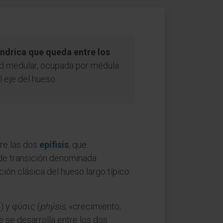
líndrica que queda entre los
ad medular, ocupada por médula
l eje del hueso.
tre las dos
epífisis
, que
 de transición denominada
ación clásica del hueso largo típico:
») y φύσις (
phýsis
, «crecimiento,
e se desarrolla entre los dos