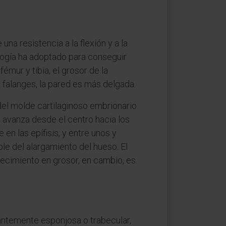
na resistencia a la flexión y a la
ología ha adoptado para conseguir
mur y tibia, el grosor de la
 falanges, la pared es más delgada.
a del molde cartilaginoso embrionario
 avanza desde el centro hacia los
n las epífisis, y entre unos y
ble del alargamiento del hueso. El
crecimiento en grosor, en cambio, es
antemente esponjosa o trabecular,