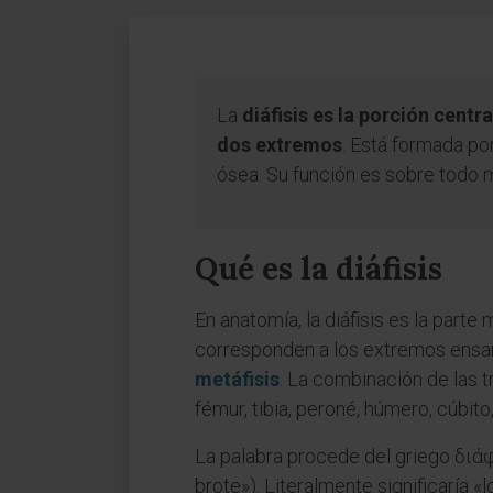
La
diáfisis es la porción centr
dos extremos
. Está formada p
ósea. Su función es sobre todo me
Qué es la diáfisis
En anatomía, la diáfisis es la parte
corresponden a los extremos ensan
metáfisis
. La combinación de las tr
fémur, tibia, peroné, húmero, cúbito
La palabra procede del griego διάφ
brote»). Literalmente significaría «