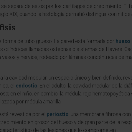
, se separa de estos por los cartílagos de crecimiento. El 
lo XIX, cuando la histología permitió distinguir con nitidez
fisis
iene forma de tubo grueso. La pared está formada por
hueso
s cilíndricas llamadas osteonas o sistemas de Havers. C
n vasos y nervios, rodeado por láminas concéntricas de m
ta la cavidad medular, un espacio único y bien definido, rev
ica, el
endostio
. En el adulto, la cavidad medular de la di
sa; en el niño, en cambio, la médula roja hematopoyética s
lazada por médula amarilla.
 está revestida por el
periostio
, una membrana fibrosa con 
crecimiento en grosor del hueso y de gran parte de la resp
r característico de las lesiones que lo comprometen.