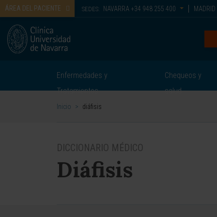
ÁREA DEL PACIENTE
NAVARRA
+34 948 255 400
MADRID
SEDES:
Enfermedades y
Chequeos y
Tratamientos
salud
Inicio
>
diáfisis
DICCIONARIO MÉDICO
Diáfisis