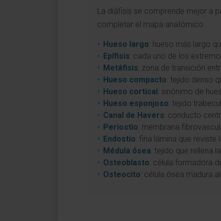
La diáfisis se comprende mejor a pa
completar el mapa anatómico:
Hueso largo
: hueso más largo que
Epífisis
: cada uno de los extremo
Metáfisis
: zona de transición entr
Hueso compacto
: tejido denso q
Hueso cortical
: sinónimo de hue
Hueso esponjoso
: tejido trabec
Canal de Havers
: conducto centr
Periostio
: membrana fibrovascular
Endostio
: fina lámina que reviste
Médula ósea
: tejido que rellena 
Osteoblasto
: célula formadora de
Osteocito
: célula ósea madura al