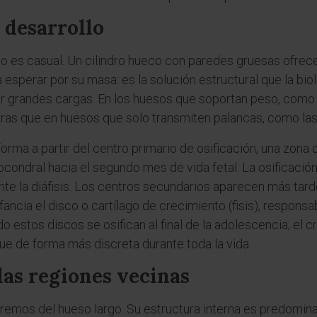
 desarrollo
no es casual. Un cilindro hueco con paredes gruesas ofrece u
a esperar por su masa: es la solución estructural que la bi
 grandes cargas. En los huesos que soportan peso, como fé
ntras que en huesos que solo transmiten palancas, como las
e forma a partir del centro primario de osificación, una zon
condral hacia el segundo mes de vida fetal. La osificación
 la diáfisis. Los centros secundarios aparecen más tarde e
ancia el disco o cartílago de crecimiento (fisis), responsa
 estos discos se osifican al final de la adolescencia; el 
ue de forma más discreta durante toda la vida.
las regiones vecinas
remos del hueso largo. Su estructura interna es predomin