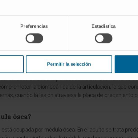
diáfisis?
sos cortos (como los del carpo y del tarso), los planos (co
Preferencias
Estadística
nización interna diferente y no siguen el patrón diáfisis-me
s se clasifican como largos por su estructura y su patrón
s fracturas diafisarias de las epifisarias?
Permitir la selección
n al cuerpo del hueso y tienen habitualmente un componente
dar a través de un callo perióstico visible. Las fracturas de 
a comprometer la biomecánica de la articulación, lo que cond
demás, cuando la lesión atraviesa la placa de crecimiento 
dula ósea?
sis está ocupada por médula ósea. En el adulto se trata pr
 niño y hasta cierta edad, la médula roja hematopoyética ta