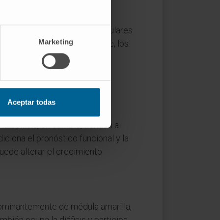
mo los del cráneo) y los irregulares
Marketing
táfisis-epífisis. Curiosamente, los
 de crecimiento, aunque midan
Aceptar todas
 de flexión, torsión o impacto
la epífisis, en cambio, tienden a
iciona el pronóstico funcional y la
puede alterar el crecimiento
edominantemente de médula amarilla,
mbién ocupa la diáfisis y participa