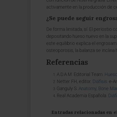
activamente en la producción de cé
¿Se puede seguir engrosa
De forma limitada, sí. El periosti
depositando hueso nuevo en la super
este equilibrio explica el engrosam
osteoporosis, la balanza se inclina 
Referencias
A.D.A.M. Editorial Team.
Hueso
Netter FH, editor.
Diáfisis
. e-
Ganguly S.
Anatomy, Bone Mar
Real Academia Española.
Diáf
Entradas relacionadas en e