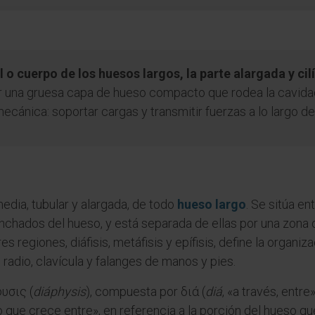
al o cuerpo de los huesos largos, la parte alargada y ci
or una gruesa capa de hueso compacto que rodea la cavid
cánica: soportar cargas y transmitir fuerzas a lo largo de
 media, tubular y alargada, de todo
hueso largo
. Se sitúa en
chados del hueso, y está separada de ellas por una zona
es regiones, diáfisis, metáfisis y epífisis, define la organiz
, radio, clavícula y falanges de manos y pies.
υσις (
diáphysis
), compuesta por διά (
diá
, «a través, entre
lo que crece entre», en referencia a la porción del hueso qu