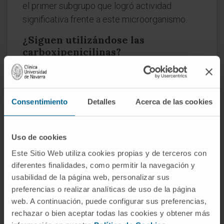
el primer subgrupo que logró actividad
significativa frente a este microorganismo.
¿Siguen utilizándose las
carboxipenicilinas?
La carbenicilina ha dejado de comercializarse
en muchos países. La ticarcilina persiste
asociada a ácido clavulánico, aunque su uso
Consentimiento
Detalles
Acerca de las cookies
ha ido cediendo terreno frente a las
ureidopenicilinas (piperacilina) y otros
Uso de cookies
betalactámicos de espectro más amplio.
Este Sitio Web utiliza cookies propias y de terceros con
¿Qué diferencia a una
diferentes finalidades, como permitir la navegación y
carboxipenicilina de una
usabilidad de la página web, personalizar sus
ureidopenicilina?
preferencias o realizar analíticas de uso de la página
web. A continuación, puede configurar sus preferencias,
La cadena lateral. Las carboxipenicilinas
rechazar o bien aceptar todas las cookies y obtener más
llevan un grupo carboxilo; las