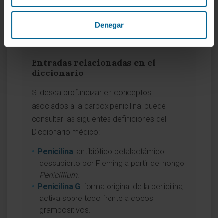
Fundación Mayo para la Educación y la
Investigación Médica.
Antibióticos: usos
Denegar
y clasificación
. Mayo Clinic.
Entradas relacionadas en el
diccionario
Si desea profundizar en conceptos
asociados a la carboxipenicilina, puede
consultar las siguientes definiciones del
Diccionario médico:
Penicilina
: antibiótico betalactámico
descubierto por Fleming a partir del hongo
Penicillium
.
Penicilina G
: forma original de la penicilina,
activa sobre todo frente a cocos
grampositivos.