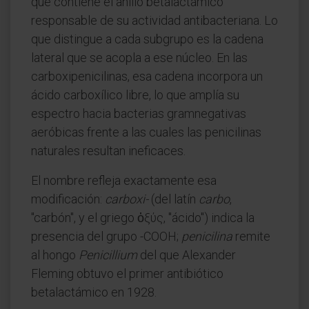
que contiene el anillo betalactámico
responsable de su actividad antibacteriana. Lo
que distingue a cada subgrupo es la cadena
lateral que se acopla a ese núcleo. En las
carboxipenicilinas, esa cadena incorpora un
ácido carboxílico libre, lo que amplía su
espectro hacia bacterias gramnegativas
aeróbicas frente a las cuales las penicilinas
naturales resultan ineficaces.
El nombre refleja exactamente esa
modificación:
carboxi-
(del latín
carbo
,
"carbón", y el griego ὀξύς, "ácido") indica la
presencia del grupo -COOH;
penicilina
remite
al hongo
Penicillium
del que Alexander
Fleming obtuvo el primer antibiótico
betalactámico en 1928.