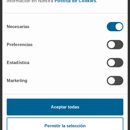
información en nuestra
Política de Cookies
.
ureidopenicilinas, un grupo ureido derivado de
la piperazina. Esta diferencia química confiere
a las ureidopenicilinas mayor actividad frente
Selección
Necesarias
de
a
Pseudomonas
y enterobacterias, lo que
consentimiento
explica que la piperacilina haya desplazado en
buena medida a la ticarcilina.
Preferencias
Referencias
Estadística
Biblioteca Nacional de Medicina de EE.
UU.
Antibióticos
. MedlinePlus en
Marketing
español.
Merck & Co.
Penicilinas
. Manual MSD,
versión para profesionales.
Aceptar todas
Real Academia Nacional de Medicina de
España.
Penicilina
. Diccionario de
Términos Médicos. RANM.
Permitir la selección