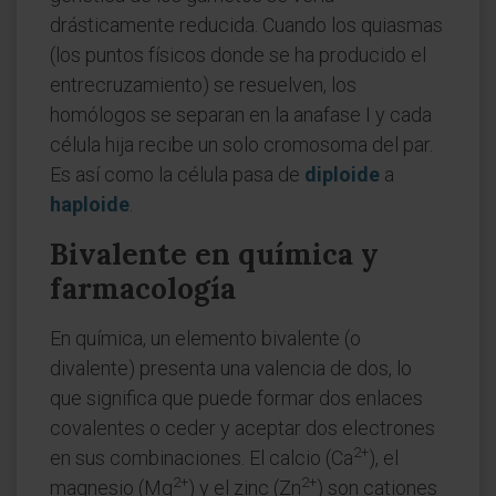
drásticamente reducida. Cuando los quiasmas
(los puntos físicos donde se ha producido el
entrecruzamiento) se resuelven, los
homólogos se separan en la anafase I y cada
célula hija recibe un solo cromosoma del par.
Es así como la célula pasa de
diploide
a
haploide
.
Bivalente en química y
farmacología
En química, un elemento bivalente (o
divalente) presenta una valencia de dos, lo
que significa que puede formar dos enlaces
covalentes o ceder y aceptar dos electrones
2+
en sus combinaciones. El calcio (Ca
), el
2+
2+
magnesio (Mg
) y el zinc (Zn
) son cationes