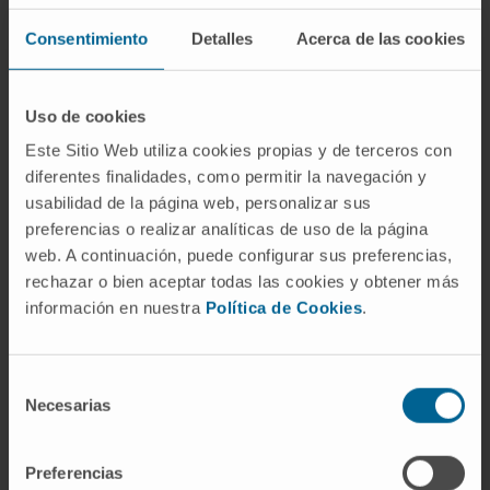
Del latín
bi-
(dos) y
valens
(que tiene fuerza).
En el lenguaje científico del siglo XIX se
Consentimiento
Detalles
Acerca de las cookies
adoptó para indicar que un átomo podía
establecer dos enlaces, y después se
Uso de cookies
extendió a la genética (par de homólogos) y a
Este Sitio Web utiliza cookies propias y de terceros con
la vacunología (dos cepas).
diferentes finalidades, como permitir la navegación y
¿Es lo mismo un bivalente que una
usabilidad de la página web, personalizar sus
tétrada?
preferencias o realizar analíticas de uso de la página
web. A continuación, puede configurar sus preferencias,
Sí y no. Ambos términos describen la misma
rechazar o bien aceptar todas las cookies y obtener más
estructura meiótica, pero desde ángulos
información en nuestra
Política de Cookies
.
distintos.
Bivalente
subraya que son dos
cromosomas homólogos apareados;
tétrada
Selección
destaca que la estructura contiene cuatro
Necesarias
de
cromátidas. En la práctica se usan
consentimiento
indistintamente.
Preferencias