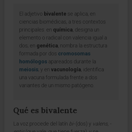
El adjetivo
bivalente
se aplica, en
ciencias biomédicas, a tres contextos
principales: en
química
, designa un
elemento o radical con valencia igual a
dos; en
genética
, nombra la estructura
formada por dos
cromosomas
homólogos
apareados durante la
meiosis
; y en
vacunología
, identifica
una vacuna formulada frente a dos
variantes de un mismo patógeno.
Qué es bivalente
La voz procede del latín
bi-
(dos) y
valens, -
entis
(que vale, que tiene fuerza), y se