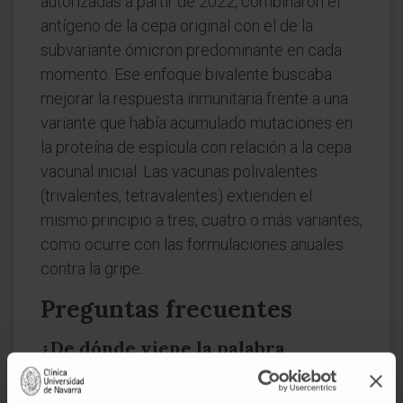
autorizadas a partir de 2022, combinaron el
antígeno de la cepa original con el de la
subvariante ómicron predominante en cada
momento. Ese enfoque bivalente buscaba
mejorar la respuesta inmunitaria frente a una
variante que había acumulado mutaciones en
la proteína de espícula con relación a la cepa
vacunal inicial. Las vacunas polivalentes
(trivalentes, tetravalentes) extienden el
mismo principio a tres, cuatro o más variantes,
como ocurre con las formulaciones anuales
contra la gripe.
Preguntas frecuentes
¿De dónde viene la palabra
bivalente?