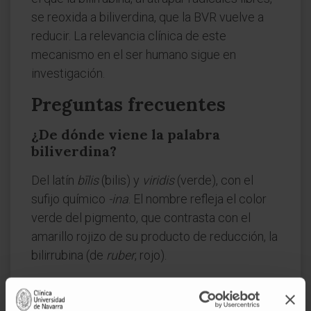
se reoxida a biliverdina, que la BVR vuelve a
reducir. La relevancia clínica de este
mecanismo en el ser humano sigue en
investigación.
Preguntas frecuentes
¿De dónde viene la palabra
biliverdina?
Del latín
bīlis
(bilis) y
viridis
(verde), con el
sufijo químico
-ina
. El nombre refleja el color
verde del pigmento, que contrasta con el
amarillo rojizo de su producto de reducción, la
bilirrubina (de
ruber
, rojo).
¿Es lo mismo biliverdina que
bilirrubina?