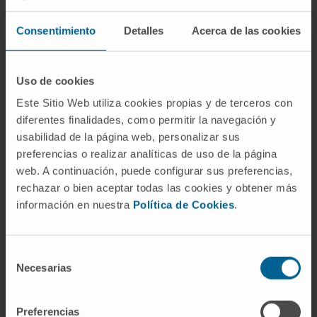
No. Son dos pigmentos consecutivos en la
Consentimiento
Detalles
Acerca de las cookies
misma ruta metabólica. La biliverdina es el
primero en formarse tras la apertura del anillo
del hemo; la bilirrubina aparece un paso
Uso de cookies
después, cuando la biliverdina reductasa
Este Sitio Web utiliza cookies propias y de terceros con
reduce la biliverdina. El color lo delata: verde
diferentes finalidades, como permitir la navegación y
frente a amarillo.
usabilidad de la página web, personalizar sus
preferencias o realizar analíticas de uso de la página
¿Por qué los hematomas cambian
web. A continuación, puede configurar sus preferencias,
de color?
rechazar o bien aceptar todas las cookies y obtener más
información en nuestra
Política de Cookies
.
La secuencia de colores que atraviesa un
hematoma (rojo oscuro, violáceo, verdoso,
amarillento) refleja las etapas de degradación
Selección
de la hemoglobina extravasada. La tonalidad
Necesarias
de
verdosa corresponde a la acumulación local
consentimiento
de biliverdina, y el amarillo final, a la bilirrubina.
Preferencias