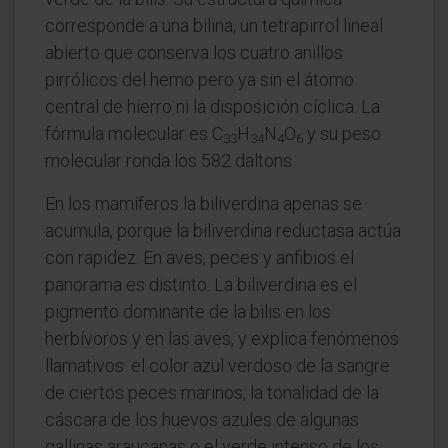
corresponde a una bilina, un tetrapirrol lineal
abierto que conserva los cuatro anillos
pirrólicos del hemo pero ya sin el átomo
central de hierro ni la disposición cíclica. La
fórmula molecular es C
H
N
O
y su peso
33
34
4
6
molecular ronda los 582 daltons.
En los mamíferos la biliverdina apenas se
acumula, porque la biliverdina reductasa actúa
con rapidez. En aves, peces y anfibios el
panorama es distinto. La biliverdina es el
pigmento dominante de la bilis en los
herbívoros y en las aves, y explica fenómenos
llamativos: el color azul verdoso de la sangre
de ciertos peces marinos, la tonalidad de la
cáscara de los huevos azules de algunas
gallinas araucanas o el verde intenso de los