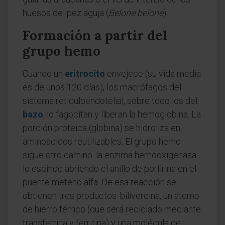
huesos del pez aguja (
Belone belone
).
Formación a partir del
grupo hemo
Cuando un
eritrocito
envejece (su vida media
es de unos 120 días), los macrófagos del
sistema reticuloendotelial, sobre todo los del
bazo
, lo fagocitan y liberan la hemoglobina. La
porción proteica (globina) se hidroliza en
aminoácidos reutilizables. El grupo hemo
sigue otro camino: la enzima hemooxigenasa
lo escinde abriendo el anillo de porfirina en el
puente meteno alfa. De esa reacción se
obtienen tres productos: biliverdina, un átomo
de hierro férrico (que será reciclado mediante
transferrina y ferritina) y una molécula de