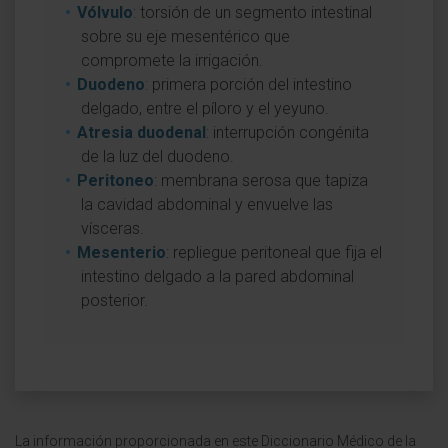
Vólvulo
: torsión de un segmento intestinal
sobre su eje mesentérico que
compromete la irrigación.
Duodeno
: primera porción del intestino
delgado, entre el píloro y el yeyuno.
Atresia duodenal
: interrupción congénita
de la luz del duodeno.
Peritoneo
: membrana serosa que tapiza
la cavidad abdominal y envuelve las
vísceras.
Mesenterio
: repliegue peritoneal que fija el
intestino delgado a la pared abdominal
posterior.
La información proporcionada en este Diccionario Médico de la