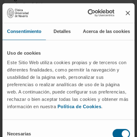
de Ladd"?
Del cirujano William E. Ladd, que describió
estas estructuras fibrosas y diseñó el
Consentimiento
Detalles
Acerca de las cookies
procedimiento quirúrgico para seccionarlas.
Ladd trabajó en el Boston Children's Hospital
desde la década de 1910 y es considerado
Uso de cookies
uno de los padres de la cirugía pediátrica.
Este Sitio Web utiliza cookies propias y de terceros con
diferentes finalidades, como permitir la navegación y
¿Las bandas de Ladd son lo mismo
usabilidad de la página web, personalizar sus
que un vólvulo?
preferencias o realizar analíticas de uso de la página
No. Las bandas son tractos fibrosos que
web. A continuación, puede configurar sus preferencias,
rechazar o bien aceptar todas las cookies y obtener más
comprimen el duodeno desde fuera. El vólvulo
información en nuestra
Política de Cookies
.
es una torsión del intestino sobre su pedículo
mesentérico que puede llegar a interrumpir la
irrigación sanguínea. Ambos pueden darse
Selección
juntos en un paciente con malrotación
Necesarias
de