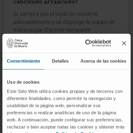
cabelludo arrancado?
Sí, siempre que el tejido se conserve
adecuadamente y se disponga de equipo de
microcirugía. El primer reimplante
microquirúrgico con éxito documentado data
de 1976. La viabilidad depende del tiempo
transcurrido, del estado de los vasos del scalp
Consentimiento
Detalles
Acerca de las cookies
y de la posibilidad de anastomosar al menos
una arteria y una vena en cada lado del cráneo.
¿Por qué sangra tanto el cuero
Uso de cookies
cabelludo?
Este Sitio Web utiliza cookies propias y de terceros con
diferentes finalidades, como permitir la navegación y
Las arterias del scalp están rodeadas por
usabilidad de la página web, personalizar sus
tabiques de tejido conectivo que las
preferencias o realizar analíticas de uso de la página
mantienen abiertas al cortarlas, a diferencia
web. A continuación, puede configurar sus preferencias,
de lo que ocurre en la mayoría de los tejidos
rechazar o bien aceptar todas las cookies y obtener más