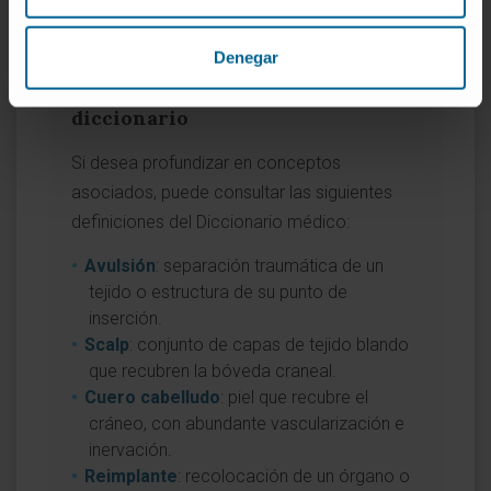
profesionales).
Evaluación de heridas
.
Denegar
Entradas relacionadas en el
diccionario
Si desea profundizar en conceptos
asociados, puede consultar las siguientes
definiciones del Diccionario médico:
Avulsión
: separación traumática de un
tejido o estructura de su punto de
inserción.
Scalp
: conjunto de capas de tejido blando
que recubren la bóveda craneal.
Cuero cabelludo
: piel que recubre el
cráneo, con abundante vascularización e
inervación.
Reimplante
: recolocación de un órgano o