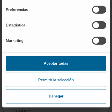
consentimiento
radiación
.
Preferencias
Real Academia Española.
Átomo.
Diccionario de la lengua española
.
Manual MSD (versión para
Estadística
profesionales).
Principios de la
radioterapia
.
Marketing
MedlinePlus (Biblioteca Nacional de
Medicina de EE. UU.).
Gammagrafías
(escáneres nucleares)
.
Aceptar todas
Entradas relacionadas en el
diccionario
Permitir la selección
Si desea profundizar en conceptos
Denegar
asociados al átomo, puede consultar las
siguientes definiciones del Diccionario
médico: