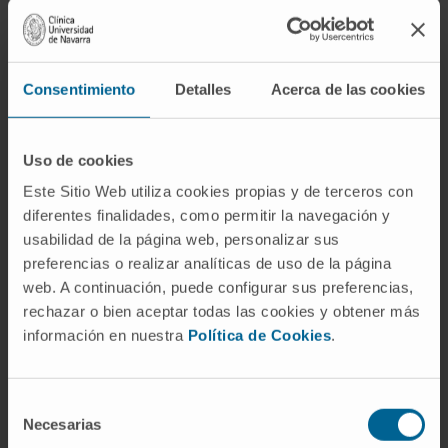
covalente resiste más que una interacción de
Van der Waals.
¿Es verdad que el átomo es
indivisible?
Consentimiento
Detalles
Acerca de las cookies
No. El nombre refleja la idea original griega,
pero desde el descubrimiento del electrón
Uso de cookies
por J. J. Thomson en 1897, del protón por
Este Sitio Web utiliza cookies propias y de terceros con
Ernest Rutherford en 1911 y del neutrón por
diferentes finalidades, como permitir la navegación y
usabilidad de la página web, personalizar sus
James Chadwick en 1932, sabemos que el
preferencias o realizar analíticas de uso de la página
átomo tiene estructura interna. Eso sí, si se
web. A continuación, puede configurar sus preferencias,
divide un átomo, los fragmentos dejan de
rechazar o bien aceptar todas las cookies y obtener más
comportarse como el elemento original.
información en nuestra
Política de Cookies
.
Referencias
Selección
MedlinePlus (Biblioteca Nacional de
Necesarias
de
Medicina de EE. UU.).
Exposición a la