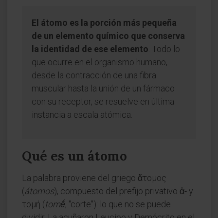
El átomo es la porción más pequeña
de un elemento químico que conserva
la identidad de ese elemento
. Todo lo
que ocurre en el organismo humano,
desde la contracción de una fibra
muscular hasta la unión de un fármaco
con su receptor, se resuelve en última
instancia a escala atómica.
Qué es un átomo
La palabra proviene del griego ἄτομος
(
átomos
), compuesto del prefijo privativo ἀ- y
τομή (
tomḗ
, "corte"): lo que no se puede
dividir. La acuñaron Leucipo y Demócrito en el