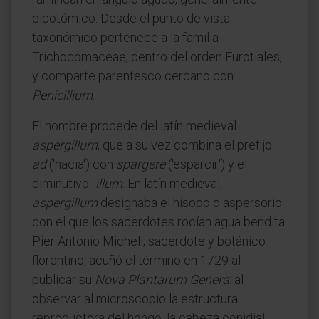
dicotómico. Desde el punto de vista
taxonómico pertenece a la familia
Trichocomaceae, dentro del orden Eurotiales,
y comparte parentesco cercano con
Penicillium
.
El nombre procede del latín medieval
aspergillum
, que a su vez combina el prefijo
ad
('hacia') con
spargere
('esparcir') y el
diminutivo
-illum
. En latín medieval,
aspergillum
designaba el hisopo o aspersorio
con el que los sacerdotes rocían agua bendita.
Pier Antonio Micheli, sacerdote y botánico
florentino, acuñó el término en 1729 al
publicar su
Nova Plantarum Genera
: al
observar al microscopio la estructura
reproductora del hongo, la cabeza conidial