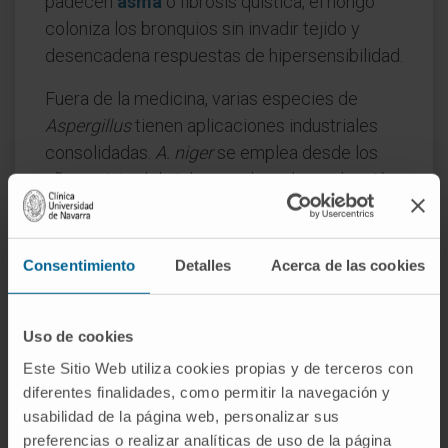
padecen
asma
o fibrosis quística, el hongo
coloniza los bronquios sin invadir tejido y
desencadena respuestas de hipersensibilidad.
Fuera de la medicina, varias especies de
Aspergillus
tienen aplicaciones industriales
consolidadas.
A. niger
se emplea desde los
años veinte del siglo pasado en la producción
de ácido cítrico por fermentación, y
A. oryzae
(el
kōji
japonés) es indispensable en la
elaboración de sake, miso y salsa de soja.
Consentimiento
Detalles
Acerca de las cookies
Preguntas frecuentes
Uso de cookies
¿De dónde viene el nombre
Este Sitio Web utiliza cookies propias y de terceros con
Aspergillus?
diferentes finalidades, como permitir la navegación y
Del latín medieval
aspergillum
, el hisopo o
usabilidad de la página web, personalizar sus
aspersorio para rociar agua bendita. En 1729,
preferencias o realizar analíticas de uso de la página