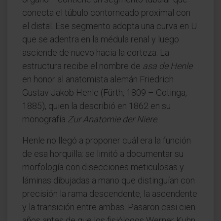
conecta el túbulo contorneado proximal con
el distal. Ese segmento adopta una curva en U
que se adentra en la médula renal y luego
asciende de nuevo hacia la corteza. La
estructura recibe el nombre de
asa de Henle
en honor al anatomista alemán Friedrich
Gustav Jakob Henle (Fürth, 1809 – Gotinga,
1885), quien la describió en 1862 en su
monografía
Zur Anatomie der Niere
.
Henle no llegó a proponer cuál era la función
de esa horquilla: se limitó a documentar su
morfología con disecciones meticulosas y
láminas dibujadas a mano que distinguían con
precisión la rama descendente, la ascendente
y la transición entre ambas. Pasaron casi cien
años antes de que los fisiólogos Werner Kuhn