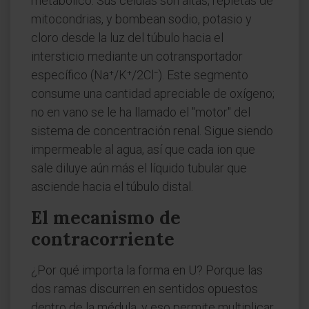
metabólico. Sus células son altas, repletas de
mitocondrias, y bombean sodio, potasio y
cloro desde la luz del túbulo hacia el
intersticio mediante un cotransportador
específico (Na⁺/K⁺/2Cl⁻). Este segmento
consume una cantidad apreciable de oxígeno;
no en vano se le ha llamado el "motor" del
sistema de concentración renal. Sigue siendo
impermeable al agua, así que cada ion que
sale diluye aún más el líquido tubular que
asciende hacia el túbulo distal.
El mecanismo de
contracorriente
¿Por qué importa la forma en U? Porque las
dos ramas discurren en sentidos opuestos
dentro de la médula, y eso permite multiplicar