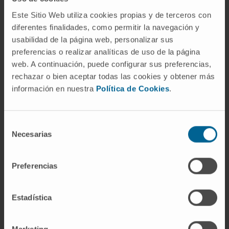
¿De dónde viene el nombre "asa de
Este Sitio Web utiliza cookies propias y de terceros con
Henle"?
diferentes finalidades, como permitir la navegación y
usabilidad de la página web, personalizar sus
De Friedrich Gustav Jakob Henle, anatomista
preferencias o realizar analíticas de uso de la página
e histólogo alemán que describió la estructura
web. A continuación, puede configurar sus preferencias,
en 1862, en Gotinga. Henle fue también
rechazar o bien aceptar todas las cookies y obtener más
información en nuestra
Política de Cookies
.
pionero de la histología moderna y formuló,
décadas antes que Koch, la idea de que las
enfermedades infecciosas eran causadas por
Selección
organismos vivos. La Terminologia Anatomica
Necesarias
de
internacional recoge la estructura con la
consentimiento
denominación latina
ansa nephroni
.
Preferencias
¿Es lo mismo el asa de Henle que el
túbulo renal?
Estadística
No. El túbulo renal es el conducto completo
que va desde la cápsula de Bowman hasta el
Marketing