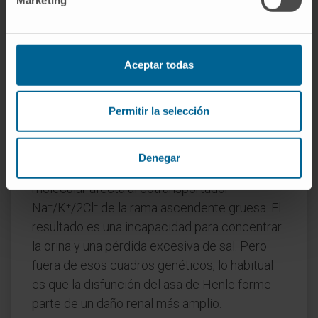
conducto colector. El asa de Henle es solo
una de sus porciones: la que forma la horquilla
entre el túbulo proximal y el distal.
Aceptar todas
¿Puede funcionar mal el asa de
Henle de forma aislada?
Permitir la selección
Estrictamente, sí. Hay un grupo raro de
trastornos hereditarios (las tubulopatías de
Denegar
Bartter, por ejemplo) en los que el defecto
molecular afecta al cotransportador
Na⁺/K⁺/2Cl⁻ de la rama ascendente gruesa. El
resultado es una incapacidad para concentrar
la orina y una pérdida excesiva de sal. Pero
fuera de esos cuadros genéticos, lo habitual
es que la disfunción del asa de Henle forme
parte de un daño renal más amplio.