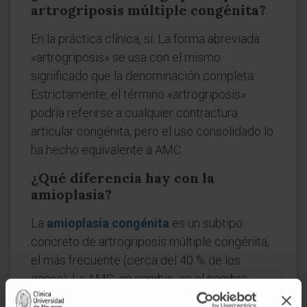
artrogriposis múltiple congénita?
En la práctica clínica, sí. La forma abreviada
«artrogriposis» se usa con el mismo
significado que la denominación completa.
Estrictamente, el término «artrogriposis»
podría referirse a cualquier contractura
articular congénita, pero el uso consolidado lo
ha hecho equivalente a AMC.
¿Qué diferencia hay con la
amioplasia?
La
amioplasia congénita
es un subtipo
concreto de artrogriposis múltiple congénita,
el más frecuente (cerca del 40 % de los
casos). La AMC, en cambio, es el nombre
general que engloba todos los subtipos,