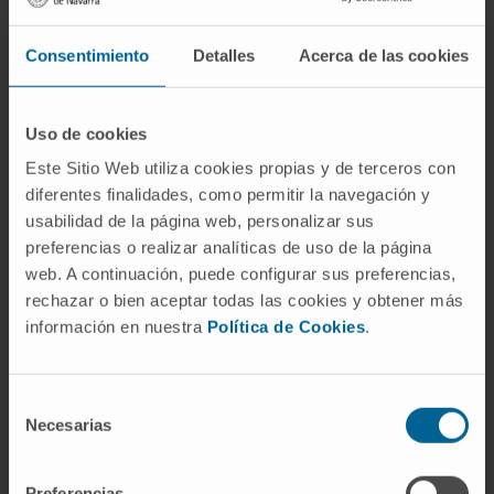
incluidos las artrogriposis distales, las formas
sindrómicas y la propia amioplasia.
Consentimiento
Detalles
Acerca de las cookies
¿Es una enfermedad rara?
Se considera rara. La incidencia global se
Uso de cookies
sitúa en torno a 1 de cada 3000 nacidos vivos,
Este Sitio Web utiliza cookies propias y de terceros con
aunque la cifra varía según los registros
diferentes finalidades, como permitir la navegación y
usabilidad de la página web, personalizar sus
consultados. La amioplasia clásica, por
preferencias o realizar analíticas de uso de la página
separado, afecta a 1 de cada 10 000.
web. A continuación, puede configurar sus preferencias,
Referencias
rechazar o bien aceptar todas las cookies y obtener más
información en nuestra
Política de Cookies
.
Manual MSD (versión para el público
general).
Artrogriposis múltiple
Selección
congénita
.
Necesarias
de
MedlinePlus Genetics (NIH).
Distal
consentimiento
arthrogryposis type 1
.
Preferencias