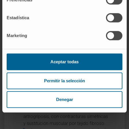
GARD (NIH).
Artrogriposis múltiple
congénita
.
Nationwide Children's Hospital.
Estadística
Arthrogryposis (AMC)
.
Marketing
Entradas relacionadas en el
diccionario
Si desea profundizar en conceptos
Aceptar todas
asociados, puede consultar las siguientes
definiciones del Diccionario médico:
Permitir la selección
Artrogriposis
: entrada con el desarrollo
completo del concepto, causas,
Denegar
clasificación y formas clínicas.
Amioplasia congénita
: la forma clásica de
artrogriposis, con contracturas simétricas
y sustitución muscular por tejido fibroso.