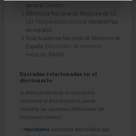
general.
Cerebro
.
Biblioteca Nacional de Medicina de EE.
UU.
Temperatura corporal
. MedlinePlus
en español.
Real Academia Nacional de Medicina de
España.
Diccionario de términos
médicos
. RANM.
Entradas relacionadas en el
diccionario
Si desea profundizar en conceptos
vinculados al área preóptica, puede
consultar las siguientes definiciones del
Diccionario médico:
Hipotálamo
: estructura diencefálica que