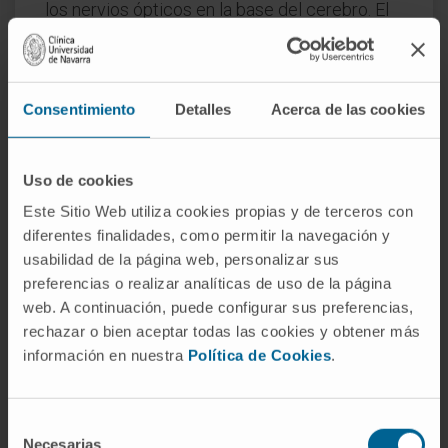
los nervios ópticos en la base del cerebro. El
nombre describe una relación topográfica, no
funcional: el área preóptica no interviene en la
visión.
Consentimiento
Detalles
Acerca de las cookies
¿Es parte del hipotálamo?
Funcionalmente, sí. Embriológicamente, no del
Uso de cookies
todo: deriva del telencéfalo, mientras que el
Este Sitio Web utiliza cookies propias y de terceros con
hipotálamo propiamente dicho es
diferentes finalidades, como permitir la navegación y
diencefálico. Pero la integración con el resto
usabilidad de la página web, personalizar sus
del hipotálamo es tan completa que la
preferencias o realizar analíticas de uso de la página
mayoría de los atlas y tratados la incluyen
web. A continuación, puede configurar sus preferencias,
rechazar o bien aceptar todas las cookies y obtener más
dentro de él, y en la práctica clínica se trata
información en nuestra
Política de Cookies
.
como su porción más anterior.
¿Qué relación tiene con la fiebre?
Selección
La
fiebre
se produce cuando sustancias
Necesarias