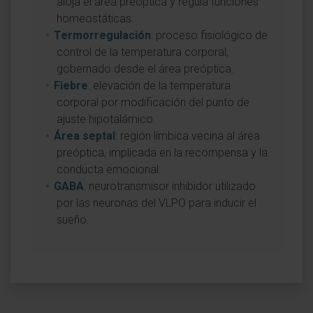
aloja el área preóptica y regula funciones
homeostáticas.
Termorregulación
: proceso fisiológico de
control de la temperatura corporal,
gobernado desde el área preóptica.
Fiebre
: elevación de la temperatura
corporal por modificación del punto de
ajuste hipotalámico.
Área septal
: región límbica vecina al área
preóptica, implicada en la recompensa y la
conducta emocional.
GABA
: neurotransmisor inhibidor utilizado
por las neuronas del VLPO para inducir el
sueño.