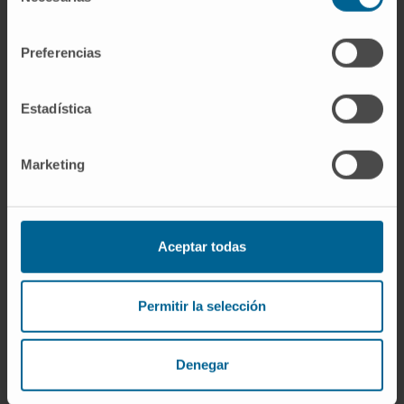
de
pirógenas (como la interleucina-1 liberada
consentimiento
durante una infección) elevan el punto de
Preferencias
ajuste del termostato hipotalámico. Ese
termostato reside en el área preóptica. Al
Estadística
subir el punto de ajuste, el organismo
interpreta la temperatura corporal normal
Marketing
como insuficiente y pone en marcha
mecanismos de generación de calor
(escalofríos, vasoconstricción) hasta alcanzar
el nuevo umbral.
Aceptar todas
Referencias
Permitir la selección
Biblioteca Nacional de Medicina de EE.
UU.
Cerebro
. MedlinePlus, enciclopedia
Denegar
médica en español.
Manual MSD versión para público