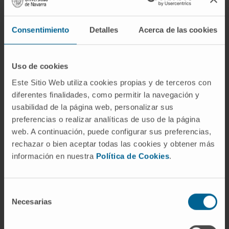
De Jean Riolan el Joven (1577-1657),
anatomista francés que ejerció como
catedrático en París y médico de la reina
Consentimiento
Detalles
Acerca de las cookies
María de Médicis. Su obra
Anthropographia
(1618) contiene descripciones detalladas de
Uso de cookies
la anatomía abdominal. La palabra
arcada
, del
Este Sitio Web utiliza cookies propias y de terceros con
latín
arcus
, designa en anatomía cualquier
diferentes finalidades, como permitir la navegación y
estructura con forma de arco.
usabilidad de la página web, personalizar sus
¿Es lo mismo la arcada de Riolano
preferencias o realizar analíticas de uso de la página
que la arteria marginal de
web. A continuación, puede configurar sus preferencias,
Drummond?
rechazar o bien aceptar todas las cookies y obtener más
información en nuestra
Política de Cookies
.
No. La arteria marginal de Drummond es una
arcada casi constante que discurre pegada al
Selección
borde del colon a lo largo de todo su
Necesarias
de
recorrido. La arcada de Riolano se sitúa más
consentimiento
profundamente en el mesocolon, es un puente