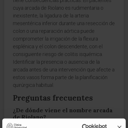
tiene consecuencias prácticas. En pacientes
cuya arcada de Riolano es rudimentaria o
inexistente, la ligadura de la arteria
mesentérica inferior durante una resección de
colon o una reparación aórtica puede
comprometer la irrigación de la flexura
esplénica y el colon descendente, con el
consiguiente riesgo de colitis isquémica.
Identificar la presencia o ausencia de la
arcada antes de una intervención que afecte a
estos vasos forma parte de la planificación
quirúrgica habitual.
Preguntas frecuentes
¿De dónde viene el nombre arcada
de Riolano?