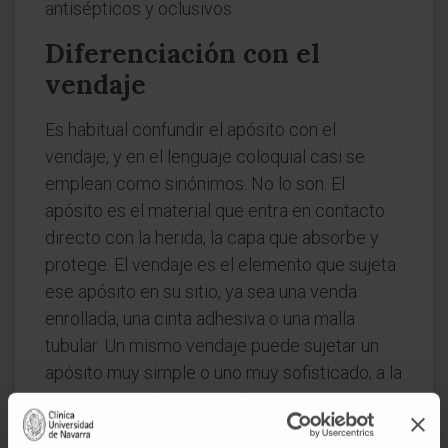
antisépticos y oclusivos.
Diferenciación con el
vendaje
Es habitual confundir el apósito con el
vendaje, y en el lenguaje coloquial casi se
emplean como sinónimos. No lo son. El
apósito es el material que entra en contacto
directo con la herida, la capa que absorbe y
protege. El vendaje es el elemento que sujeta
ese apósito en su sitio, ya sea una venda
enrollada, una cinta adhesiva o una malla
tubular. Un mismo vendaje puede sujetar un
apósito muy simple o uno muy sofisticado; a la
inversa, un apósito autoadhesivo a veces no
necesita vendaje alguno para mantenerse en