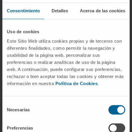
su lugar.
Consentimiento
Detalles
Acerca de las cookies
Preguntas frecuentes
¿De dónde viene la palabra
Uso de cookies
apósito?
Este Sitio Web utiliza cookies propias y de terceros con
Del latín
appositus
, participio de
apponere
,
diferentes finalidades, como permitir la navegación y
«poner junto a» o «poner encima». La forma
usabilidad de la página web, personalizar sus
preferencias o realizar analíticas de uso de la página
llegó al castellano hacia 1599 y desde
web. A continuación, puede configurar sus preferencias,
entonces apenas ha cambiado de sentido:
rechazar o bien aceptar todas las cookies y obtener más
sigue nombrando lo que se coloca sobre una
información en nuestra
Política de Cookies
.
herida para cubrirla.
¿Todos los apósitos deben ser
Selección
estériles?
Necesarias
de
No necesariamente. Los que cubren heridas
consentimiento
abiertas sí deben estarlo, porque entran en
Preferencias