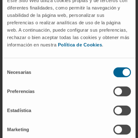
Este Sitio Web utiliza cookies propias y de terceros con
Los otros dos son las células granulares de la
diferentes finalidades, como permitir la navegación y
arteriola aferente y las células mesangiales
usabilidad de la página web, personalizar sus
extraglomerulares.
preferencias o realizar analíticas de uso de la página
web. A continuación, puede configurar sus preferencias,
¿Qué ocurre si el aparato
rechazar o bien aceptar todas las cookies y obtener más
yuxtaglomerular libera demasiada
información en nuestra
Política de Cookies
.
renina?
Se produce un exceso de angiotensina II y de
Selección
aldosterona, con vasoconstricción sostenida
Necesarias
de
y retención de sodio. El resultado es
consentimiento
hipertensión arterial de origen renovascular,
Preferencias
una forma secundaria de presión arterial
elevada. Algunos tumores de las células
granulares (reninomas) causan el mismo
Estadística
cuadro, aunque son extremadamente
infrecuentes.
Marketing