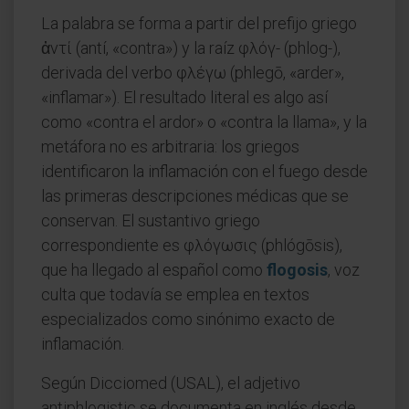
La palabra se forma a partir del prefijo griego
ἀντί (antí, «contra») y la raíz φλόγ- (phlog-),
derivada del verbo φλέγω (phlegō, «arder»,
«inflamar»). El resultado literal es algo así
como «contra el ardor» o «contra la llama», y la
metáfora no es arbitraria: los griegos
identificaron la inflamación con el fuego desde
las primeras descripciones médicas que se
conservan. El sustantivo griego
correspondiente es φλόγωσις (phlógōsis),
que ha llegado al español como
flogosis
, voz
culta que todavía se emplea en textos
especializados como sinónimo exacto de
inflamación.
Según Dicciomed (USAL), el adjetivo
antiphlogistic se documenta en inglés desde