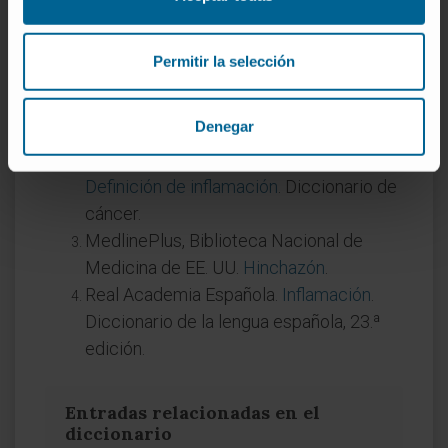
Referencias
Permitir la selección
Real Academia Española.
Antiflogístico
.
Diccionario de la lengua española, 23.ª
Denegar
edición.
Instituto Nacional del Cáncer (NCI).
Definición de inflamación
. Diccionario de
cáncer.
MedlinePlus, Biblioteca Nacional de
Medicina de EE. UU.
Hinchazón
.
Real Academia Española.
Inflamación
.
Diccionario de la lengua española, 23.ª
edición.
Entradas relacionadas en el
diccionario