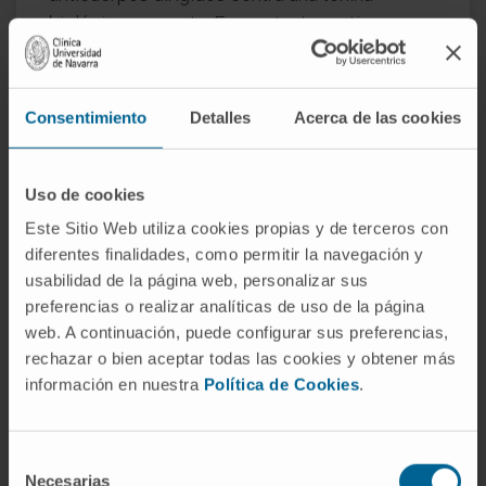
biológica concreta. Es, por tanto, un tipo
particular de antídoto, pero no todo antídoto
es una antitoxina. Los agentes quelantes, los
antagonistas competitivos o los adsorbentes
Consentimiento
Detalles
Acerca de las cookies
no entran en la categoría de antitoxinas
porque su mecanismo no implica una
Uso de cookies
respuesta inmunitaria ni la unión antígeno-
anticuerpo.
Este Sitio Web utiliza cookies propias y de terceros con
diferentes finalidades, como permitir la navegación y
Preguntas frecuentes
usabilidad de la página web, personalizar sus
preferencias o realizar analíticas de uso de la página
¿De dónde viene la palabra
web. A continuación, puede configurar sus preferencias,
antídoto?
rechazar o bien aceptar todas las cookies y obtener más
información en nuestra
Política de Cookies
.
Del griego ἀντίδοτος (
antídotos
), literalmente
«dado en contra», formado por ἀντί («contra»)
y el participio de δίδωμι («dar»). Pasó al latín
Selección
Necesarias
como
antidŏtus
y de ahí al español. Ya
de