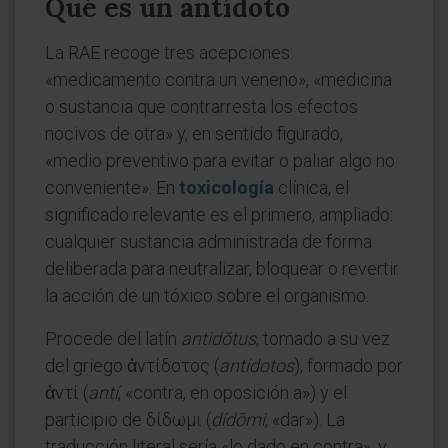
Qué es un antídoto
La RAE recoge tres acepciones:
«medicamento contra un veneno», «medicina
o sustancia que contrarresta los efectos
nocivos de otra» y, en sentido figurado,
«medio preventivo para evitar o paliar algo no
conveniente». En
toxicología
clínica, el
significado relevante es el primero, ampliado:
cualquier sustancia administrada de forma
deliberada para neutralizar, bloquear o revertir
la acción de un tóxico sobre el organismo.
Procede del latín
antidŏtus
, tomado a su vez
del griego ἀντίδοτος (
antídotos
), formado por
ἀντί (
antí
, «contra, en oposición a») y el
participio de δίδωμι (
dídōmi
, «dar»). La
traducción literal sería «lo dado en contra», y