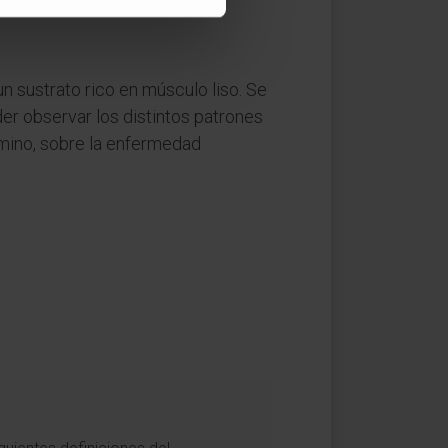
n sustrato rico en músculo liso. Se
der observar los distintos patrones
érmino, sobre la enfermedad