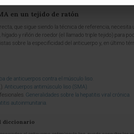
psia) es lo que orienta la interpretación.
MA en un tejido de ratón
ecta, que sigue siendo la técnica de referencia, necesita u
ígado y riñón de roedor (el llamado triple tejido) para po
istas sobre la especificidad del anticuerpo y, en último t
ba de anticuerpos contra el músculo liso
.
).
Anticuerpos antimúsculo liso (SMA)
.
fesionales.
Generalidades sobre la hepatitis viral crónica
.
itis autoinmunitaria
.
l diccionario