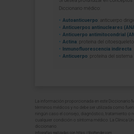
Si desea profundizar en conceptos a
Diccionario médico:
Autoanticuerpo
: anticuerpo dir
Anticuerpos antinucleares (AN
Anticuerpo antimitocondrial (
Actina
: proteína del citoesquelet
Inmunofluorescencia indirecta
:
Anticuerpo
: proteína del sistema
La información proporcionada en este Diccionario Mé
términos médicos y no debe ser utilizada como fuen
ningún caso el consejo, diagnóstico, tratamiento o 
cualquier condición o síntoma médico. La Clínica Uni
diccionario.
Infografías realizadas con https://BioRender.com