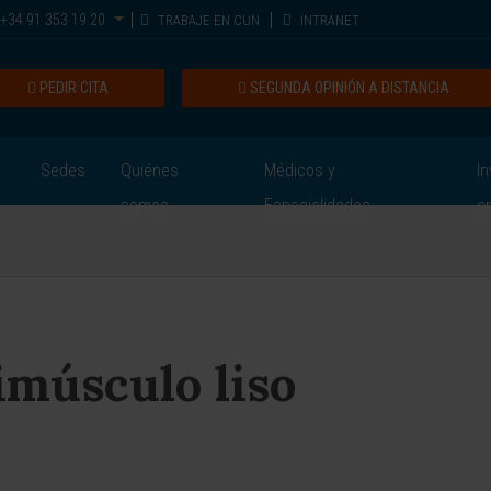
+34 91 353 19 20
TRABAJE EN CUN
INTRANET
PEDIR CITA
SEGUNDA OPINIÓN A DISTANCIA
Sedes
Quiénes
Médicos y
In
somos
Especialidades
e
imúsculo liso