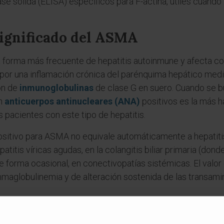
e sólida (ELISA) específicos para F-actina, útiles cuando 
significado del ASMA
la forma más frecuente de hepatitis autoinmune y afecta co
 por una inflamación crónica del parénquima hepático media
ón de
inmunoglobulinas
de clase G en suero. Cuando se b
on
anticuerpos antinucleares (ANA)
positivos es la más h
 pacientes con este tipo de hepatitis.
sitivo para ASMA no equivale automáticamente a hepatitis
itis víricas agudas, en la colangitis biliar primaria (don
 de forma ocasional, en conectivopatías sistémicas. El valo
maglobulinemia y de alteración sostenida de las transami
es
 ASMA