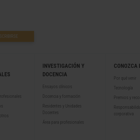
SCRIBIRSE
INVESTIGACIÓN Y
CONOZCA L
ALES
DOCENCIA
Por qué venir
Ensayos clínicos
Tecnología
rofesionales
Docencia y formación
Premios y rec
os
Residentes y Unidades
Responsabilida
Docentes
corporativa
otros
Área para profesionales