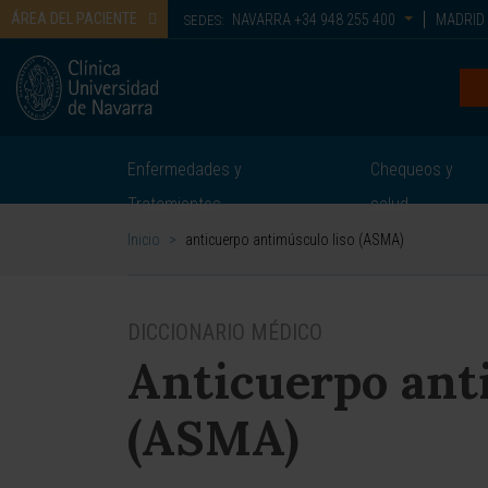
ÁREA DEL PACIENTE
NAVARRA
+34 948 255 400
MADRID
SEDES:
Enfermedades y
Chequeos y
Tratamientos
salud
Inicio
>
anticuerpo antimúsculo liso (ASMA)
DICCIONARIO MÉDICO
Anticuerpo ant
(ASMA)