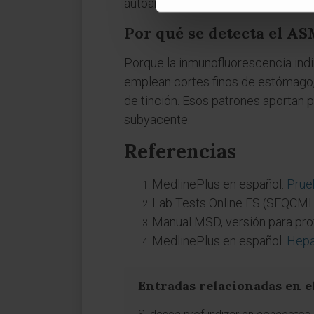
autoanticuerpos, hallazgos en la bio
Por qué se detecta el AS
Porque la inmunofluorescencia indir
emplean cortes finos de estómago, h
de tinción. Esos patrones aportan p
subyacente.
Referencias
MedlinePlus en español.
Prue
Lab Tests Online ES (SEQCML
Manual MSD, versión para pro
MedlinePlus en español.
Hepat
Entradas relacionadas en e