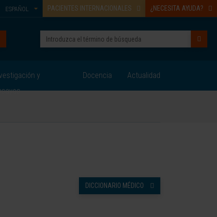
PACIENTES INTERNACIONALES
¿NECESITA AYUDA?
ESPAÑOL
vestigación y
Docencia
Actualidad
nsayos
DICCIONARIO MÉDICO