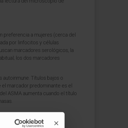
la lectura del microscopio de
n preferencia a mujeres (cerca del
da por linfocitos y células
uscan marcadores serológicos, la
abitual; los dos marcadores
 autoinmune. Títulos bajos o
de el marcador predominante es el
r del ASMA aumenta cuando el título
nasas.