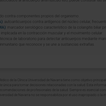
sociados al anticuerpo antimúsculo liso, puede consultar las si
igido contra componentes propios del organismo.
A)
: autoanticuerpos contra antígenos del núcleo celular, frecu
AMA)
: marcador serológico característico de la colangitis biliar pr
o implicada en la contracción muscular y el movimiento celular.
 técnica de laboratorio para detectar anticuerpos mediante ma
 inmunitario que reconoce y se une a sustancias extrañas.
dico de la Clínica Universidad de Navarra tiene como objetivo principal
te única para tomar decisiones relacionadas con la salud. Esta informa
recomendaciones de profesionales de la salud. Siempre es esencial consu
versidad de Navarra no se responsabiliza por el uso inapropiado o la in