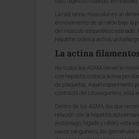
tubo digestivo cuando, en realidad, 
La raíz latina
musculus
es un dimin
el movimiento de un ratón bajo la pi
del músculo esquelético estriado. 
hepatitis crónica activa, un hallaz
La actina filament
No todos los ASMA tienen la misma
con hepatitis crónica activa perdí
de plaquetas. Aquel experimento per
contráctil del citoesqueleto, está e
Dentro de los ASMA, los que recono
relación con la hepatitis autoinmune
(estómago, hígado y riñón), esta es
vasos sanguíneos, los glomérulos r