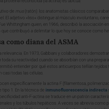
la proteína reconocida (la actina) es ubicua.
utivo de
mus
(ratón): los anatomistas clásicos comparaba
el. El adjetivo «liso» distingue al músculo involuntario, car
Fue Whittingham quien, en 1966, describió la asociación en
go que contribuyó a delimitar lo que hoy se conoce como he
osa como diana del ASMA
 relevancia. En 1973, Gabbiani y colaboradores demostrar
an toda su reactividad cuando se absorbían con una prepara
mitió entender por qué estos anticuerpos teñían tejidos ta
n casi todas las células.
cen específicamente la actina F (filamentosa, polimeriza
 tipo 1. En la técnica de
inmunofluorescencia indirecta
pecificidad anti-F-actina se traduce en un patrón caracterís
enales y los túbulos hepáticos. A veces se abrevia como p