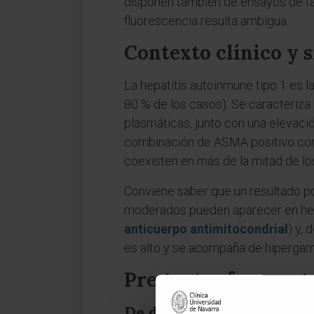
disponen también de ensayos de fas
fluorescencia resulta ambigua.
Contexto clínico y 
La hepatitis autoinmune tipo 1 es 
80 % de los casos). Se caracteriza
plasmáticas, junto con una elevaci
combinación de ASMA positivo c
coexisten en más de la mitad de los
Conviene saber que un resultado po
moderados pueden aparecer en hepat
anticuerpo antimitocondrial
) y,
es alto y se acompaña de hipergam
Preguntas frecuent
De dónde viene la sigla