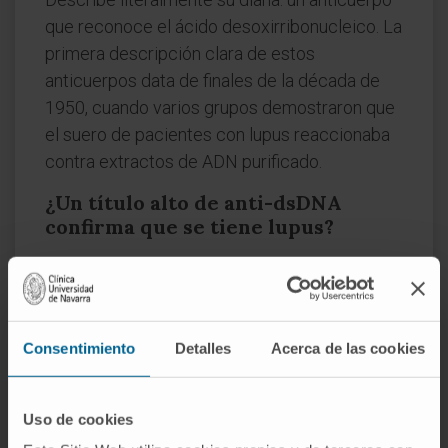
que reconoce el ácido desoxirribonucleico. La
primera descripción clara de estos
anticuerpos data de finales de la década de
1950, cuando varios grupos demostraron que
el suero de pacientes con lupus reaccionaba
contra extractos de ADN purificado.
¿Un título alto de anti-dsDNA
confirma que se tiene lupus?
Un título alto en el contexto clínico adecuado
apoya con fuerza ese resultado, pero ningún
anticuerpo aislado establece por sí solo la
presencia de una enfermedad. Los criterios
Consentimiento
Detalles
Acerca de las cookies
de clasificación EULAR/ACR de 2019 asignan
puntos al anti-dsDNA dentro del dominio
Uso de cookies
inmunológico; esos puntos se suman a los de