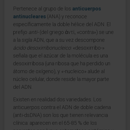
Pertenece al grupo de los
anticuerpos
antinucleares
(ANA) y reconoce
específicamente la doble hélice del ADN. El
prefijo
anti-
(del griego ἀντί, «contra») se une
a la sigla ADN, que a su vez descompone
ácido desoxirribonucleico
: «desoxirribo-»
señala que el azúcar de la molécula es una
desoxirribosa (una ribosa que ha perdido un
átomo de oxígeno), y «-nucleico» alude al
núcleo celular, donde reside la mayor parte
del ADN.
Existen en realidad dos variedades. Los
anticuerpos contra el ADN de doble cadena
(anti-dsDNA) son los que tienen relevancia
clínica: aparecen en el 65-85 % de los