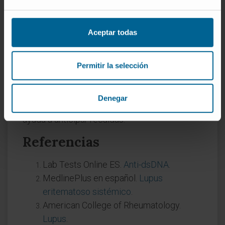
con el tiempo?
Sí, y esa variación tiene utilidad clínica. En
Aceptar todas
muchos pacientes con lupus, un ascenso de
los títulos de anti-dsDNA, acompañado de
caída del complemento sérico, precede a los
Permitir la selección
brotes de actividad de la enfermedad,
especialmente a la afectación renal. El
Denegar
seguimiento periódico de ambos parámetros
ayuda a anticipar recaídas.
Referencias
Lab Tests Online ES.
Anti-dsDNA
.
MedlinePlus en español.
Lupus
eritematoso sistémico
.
American College of Rheumatology.
Lupus
.