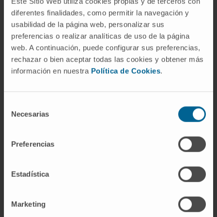
Este Sitio Web utiliza cookies propias y de terceros con
otros dominios (articular, renal, hematológico,
diferentes finalidades, como permitir la navegación y
cutáneo) para alcanzar o no el umbral de
usabilidad de la página web, personalizar sus
clasificación. Un anti-dsDNA positivo sin
preferencias o realizar analíticas de uso de la página
clínica compatible puede deberse a títulos
web. A continuación, puede configurar sus preferencias,
bajos transitorios tras una infección.
rechazar o bien aceptar todas las cookies y obtener más
información en nuestra
Política de Cookies
.
¿Es lo mismo anti-ADN que ANA?
No exactamente. Los
ANA
son un grupo
Selección
amplio de autoanticuerpos contra
Necesarias
de
componentes nucleares; los anti-ADN son un
consentimiento
subconjunto de ese grupo. Un paciente puede
Preferencias
tener ANA positivos por anticuerpos contra
histonas, contra ribonucleoproteínas o contra
Estadística
muchos otros antígenos nucleares, sin que los
anti-dsDNA estén presentes.
Marketing
¿Varían los títulos de anti-dsDNA