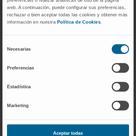
aparezcan efectos adversos dependientes de
web. A continuación, puede configurar sus preferencias,
la dosis, como la depresión cardiovascular
rechazar o bien aceptar todas las cookies y obtener más
intensa o las náuseas prolongadas en el
información en nuestra
Política de Cookies
.
postoperatorio. La recuperación suele ser
más rápida y la estabilidad hemodinámica
durante la intervención, mayor.
Selección
Necesarias
de
Referencias
consentimiento
Preferencias
MedlinePlus en español.
Anestesia
general
.
Brown EN, Pavone KJ, Naranjo M.
Estadística
Multimodal General Anesthesia: Theory
and Practice
. Anesth Analg.
Marketing
2018;127(5):1246-1258.
Real Academia Española.
Anestesia
.
Diccionario de la lengua española, 23.ª
Aceptar todas