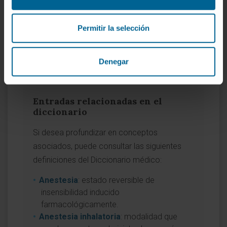
ed.
Gilsanz F, Guasch E, Brogly N.
Mecanismos de acción de los
Permitir la selección
anestésicos en el sistema nervioso
central
. An Real Acad Doctores Esp.
Denegar
2021;6(2):261-318.
Entradas relacionadas en el
diccionario
Si desea profundizar en conceptos
asociados, puede consultar las siguientes
definiciones del Diccionario médico:
Anestesia
: estado reversible de
insensibilidad inducido
farmacológicamente.
Anestesia inhalatoria
: modalidad que